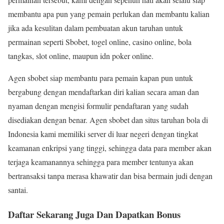
membantu apa pun yang pemain perlukan dan membantu kalian
jika ada kesulitan dalam pembuatan akun taruhan untuk
permainan seperti Sbobet, togel online, casino online, bola
tangkas, slot online, maupun idn poker online.
Agen sbobet siap membantu para pemain kapan pun untuk
bergabung dengan mendaftarkan diri kalian secara aman dan
nyaman dengan mengisi formulir pendaftaran yang sudah
disediakan dengan benar. Agen sbobet dan situs taruhan bola di
Indonesia kami memiliki server di luar negeri dengan tingkat
keamanan enkripsi yang tinggi, sehingga data para member akan
terjaga keamanannya sehingga para member tentunya akan
bertransaksi tanpa merasa khawatir dan bisa bermain judi dengan
santai.
Daftar Sekarang Juga Dan Dapatkan Bonus