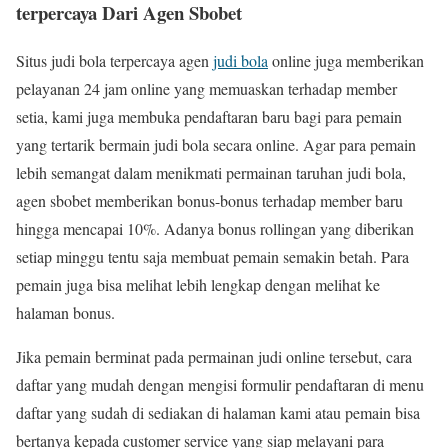
terpercaya Dari Agen Sbobet
Situs judi bola terpercaya agen
judi bola
online juga memberikan
pelayanan 24 jam online yang memuaskan terhadap member
setia, kami juga membuka pendaftaran baru bagi para pemain
yang tertarik bermain judi bola secara online. Agar para pemain
lebih semangat dalam menikmati permainan taruhan judi bola,
agen sbobet memberikan bonus-bonus terhadap member baru
hingga mencapai 10%. Adanya bonus rollingan yang diberikan
setiap minggu tentu saja membuat pemain semakin betah. Para
pemain juga bisa melihat lebih lengkap dengan melihat ke
halaman bonus.
Jika pemain berminat pada permainan judi online tersebut, cara
daftar yang mudah dengan mengisi formulir pendaftaran di menu
daftar yang sudah di sediakan di halaman kami atau pemain bisa
bertanya kepada customer service yang siap melayani para