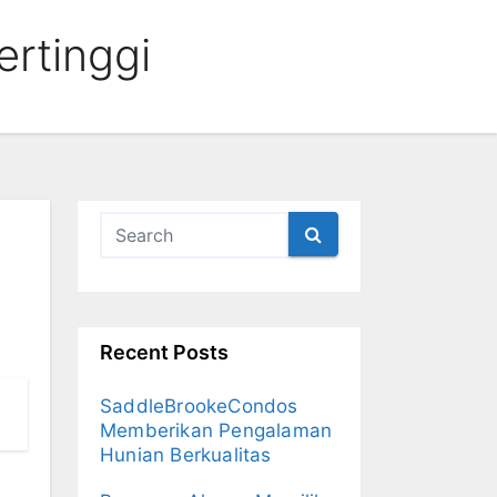
ertinggi
Recent Posts
SaddleBrookeCondos
Memberikan Pengalaman
Hunian Berkualitas