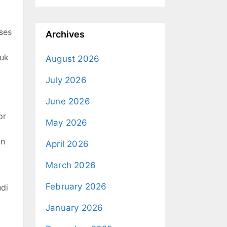
kses
Archives
tuk
August 2026
July 2026
June 2026
or
May 2026
in
April 2026
March 2026
February 2026
udi
January 2026