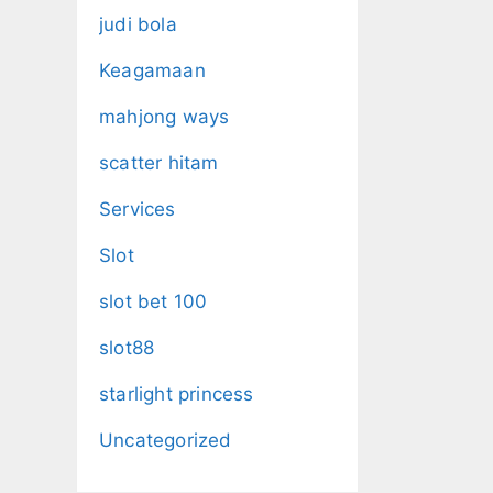
judi bola
Keagamaan
mahjong ways
scatter hitam
Services
Slot
slot bet 100
slot88
starlight princess
Uncategorized