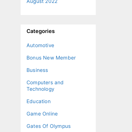
August 2022
Categories
Automotive
Bonus New Member
Business
Computers and
Technology
Education
Game Online
Gates Of Olympus