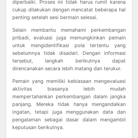
diperbaiki. Proses ini tidak harus rumit karena
cukup dilakukan dengan mencatat beberapa hal
penting setelah sesi bermain selesai.
Selain membantu memahami perkembangan
pribadi, evaluasi juga memungkinkan pemain
untuk mengidentifikasi pola tertentu yang
sebelumnya tidak disadari. Dengan informasi
tersebut, langkah berikutnya dapat
direncanakan secara lebih matang dan terukur.
Pemain yang memiliki kebiasaan mengevaluasi
aktivitas biasanya lebih mudah
mempertahankan perkembangan dalam jangka
panjang. Mereka tidak hanya mengandalkan
ingatan, tetapi juga menggunakan data dan
pengalaman sebagai dasar dalam mengambil
keputusan berikutnya.