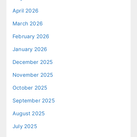
April 2026
March 2026
February 2026
January 2026
December 2025
November 2025
October 2025
September 2025
August 2025
July 2025