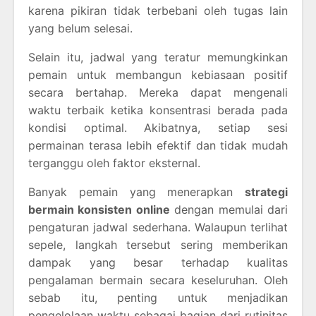
karena pikiran tidak terbebani oleh tugas lain
yang belum selesai.
Selain itu, jadwal yang teratur memungkinkan
pemain untuk membangun kebiasaan positif
secara bertahap. Mereka dapat mengenali
waktu terbaik ketika konsentrasi berada pada
kondisi optimal. Akibatnya, setiap sesi
permainan terasa lebih efektif dan tidak mudah
terganggu oleh faktor eksternal.
Banyak pemain yang menerapkan
strategi
bermain konsisten online
dengan memulai dari
pengaturan jadwal sederhana. Walaupun terlihat
sepele, langkah tersebut sering memberikan
dampak yang besar terhadap kualitas
pengalaman bermain secara keseluruhan. Oleh
sebab itu, penting untuk menjadikan
pengelolaan waktu sebagai bagian dari rutinitas