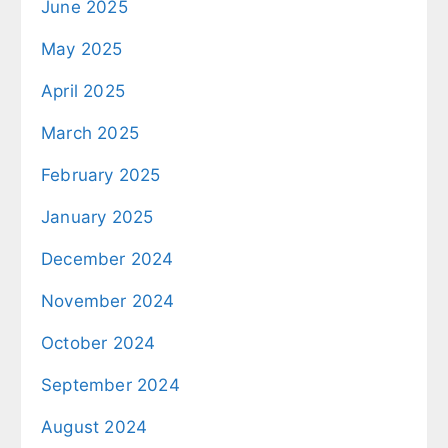
June 2025
May 2025
April 2025
March 2025
February 2025
January 2025
December 2024
November 2024
October 2024
September 2024
August 2024