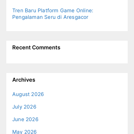
Tren Baru Platform Game Online:
Pengalaman Seru di Aresgacor
Recent Comments
Archives
August 2026
July 2026
June 2026
May 2026