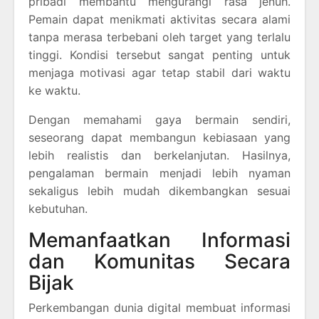
pribadi membantu mengurangi rasa jenuh.
Pemain dapat menikmati aktivitas secara alami
tanpa merasa terbebani oleh target yang terlalu
tinggi. Kondisi tersebut sangat penting untuk
menjaga motivasi agar tetap stabil dari waktu
ke waktu.
Dengan memahami gaya bermain sendiri,
seseorang dapat membangun kebiasaan yang
lebih realistis dan berkelanjutan. Hasilnya,
pengalaman bermain menjadi lebih nyaman
sekaligus lebih mudah dikembangkan sesuai
kebutuhan.
Memanfaatkan Informasi
dan Komunitas Secara
Bijak
Perkembangan dunia digital membuat informasi