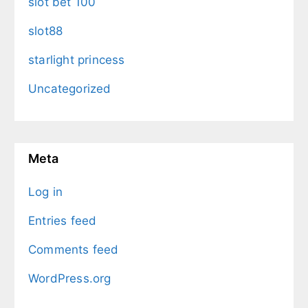
slot bet 100
slot88
starlight princess
Uncategorized
Meta
Log in
Entries feed
Comments feed
WordPress.org