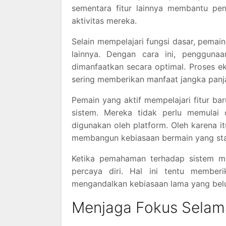
sementara fitur lainnya membantu pe
aktivitas mereka.
Selain mempelajari fungsi dasar, pemai
lainnya. Dengan cara ini, pengguna
dimanfaatkan secara optimal. Proses e
sering memberikan manfaat jangka panj
Pemain yang aktif mempelajari fitur ba
sistem. Mereka tidak perlu memulai
digunakan oleh platform. Oleh karena i
membangun kebiasaan bermain yang sta
Ketika pemahaman terhadap sistem m
percaya diri. Hal ini tentu membe
mengandalkan kebiasaan lama yang belum
Menjaga Fokus Selam