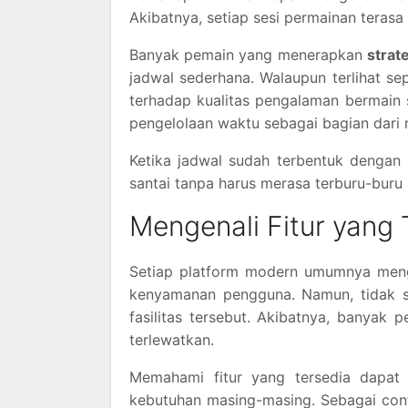
Akibatnya, setiap sesi permainan terasa 
Banyak pemain yang menerapkan
strat
jadwal sederhana. Walaupun terlihat s
terhadap kualitas pengalaman bermain s
pengelolaan waktu sebagai bagian dari r
Ketika jadwal sudah terbentuk dengan 
santai tanpa harus merasa terburu-buru
Mengenali Fitur yang
Setiap platform modern umumnya mengh
kenyamanan pengguna. Namun, tidak s
fasilitas tersebut. Akibatnya, banyak
terlewatkan.
Memahami fitur yang tersedia dapat
kebutuhan masing-masing. Sebagai con