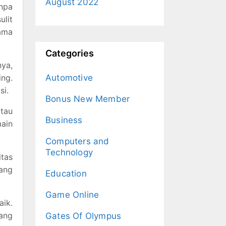
August 2022
npa
lit
tama
Categories
nya,
ing.
Automotive
si.
Bonus New Member
atau
Business
ain
Computers and
Technology
tas
yang
Education
Game Online
aik.
ang
Gates Of Olympus