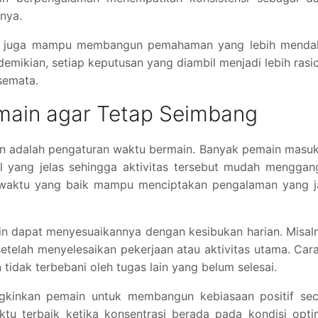
nya.
main juga mampu membangun pemahaman yang lebih menda
emikian, setiap keputusan yang diambil menjadi lebih rasi
semata.
main agar Tetap Seimbang
kan adalah pengaturan waktu bermain. Banyak pemain masu
l yang jelas sehingga aktivitas tersebut mudah menggan
aan waktu yang baik mampu menciptakan pengalaman yang 
n dapat menyesuaikannya dengan kesibukan harian. Misal
etelah menyelesaikan pekerjaan atau aktivitas utama. Cara
idak terbebani oleh tugas lain yang belum selesai.
ngkinkan pemain untuk membangun kebiasaan positif sec
tu terbaik ketika konsentrasi berada pada kondisi opti