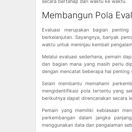
secara bertahap dari waktu ke waktu.
Membangun Pola Evalu
Evaluasi merupakan bagian penting 
berkelanjutan. Sayangnya, banyak pem
waktu untuk meninjau kembali pengalama
Melalui evaluasi sederhana, pemain da
dan bagian mana yang masih perlu dipe
dengan mencatat beberapa hal penting se
Selain membantu memahami perkemba
mengidentifikasi pola tertentu yang se
berikutnya dapat direncanakan secara l
Pemain yang memiliki kebiasaan men
perkembangan dalam jangka panjang.
menggunakan data dan pengalaman seba