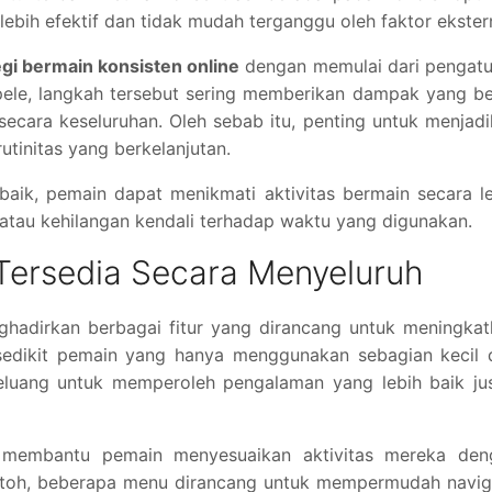
lebih efektif dan tidak mudah terganggu oleh faktor ekster
egi bermain konsisten online
dengan memulai dari pengatu
epele, langkah tersebut sering memberikan dampak yang b
ecara keseluruhan. Oleh sebab itu, penting untuk menjad
utinitas yang berkelanjutan.
baik, pemain dapat menikmati aktivitas bermain secara l
 atau kehilangan kendali terhadap waktu yang digunakan.
 Tersedia Secara Menyeluruh
adirkan berbagai fitur yang dirancang untuk meningkat
edikit pemain yang hanya menggunakan sebagian kecil d
 peluang untuk memperoleh pengalaman yang lebih baik ju
 membantu pemain menyesuaikan aktivitas mereka den
toh, beberapa menu dirancang untuk mempermudah naviga