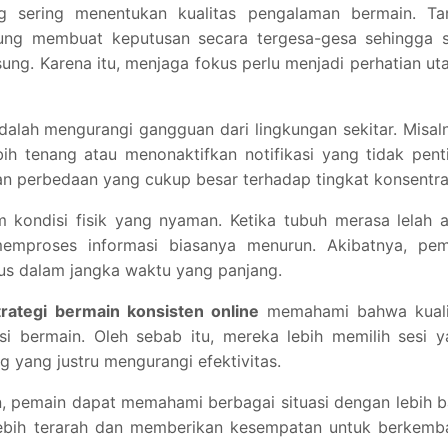
g sering menentukan kualitas pengalaman bermain. Ta
ung membuat keputusan secara tergesa-gesa sehingga su
ng. Karena itu, menjaga fokus perlu menjadi perhatian u
dalah mengurangi gangguan dari lingkungan sekitar. Misal
h tenang atau menonaktifkan notifikasi yang tidak pent
n perbedaan yang cukup besar terhadap tingkat konsentra
m kondisi fisik yang nyaman. Ketika tubuh merasa lelah 
memproses informasi biasanya menurun. Akibatnya, pem
kus dalam jangka waktu yang panjang.
trategi bermain konsisten online
memahami bahwa kuali
si bermain. Oleh sebab itu, mereka lebih memilih sesi 
g yang justru mengurangi efektivitas.
, pemain dapat memahami berbagai situasi dengan lebih b
lebih terarah dan memberikan kesempatan untuk berkemb