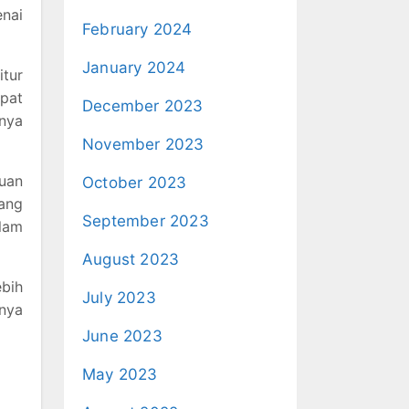
nai
February 2024
January 2024
itur
pat
December 2023
lnya
November 2023
ruan
October 2023
ang
September 2023
alam
August 2023
bih
July 2023
nya
June 2023
May 2023