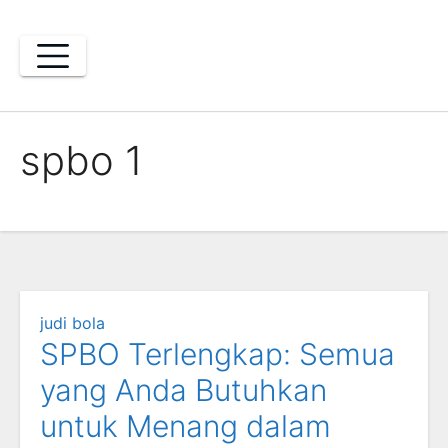
Skip
to
content
spbo 1
judi bola
SPBO Terlengkap: Semua
yang Anda Butuhkan
untuk Menang dalam