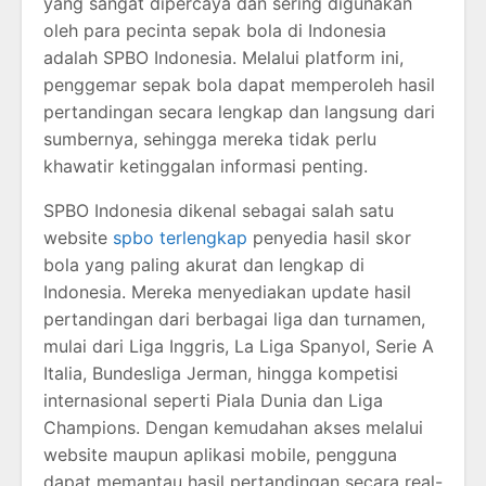
yang sangat dipercaya dan sering digunakan
oleh para pecinta sepak bola di Indonesia
adalah SPBO Indonesia. Melalui platform ini,
penggemar sepak bola dapat memperoleh hasil
pertandingan secara lengkap dan langsung dari
sumbernya, sehingga mereka tidak perlu
khawatir ketinggalan informasi penting.
SPBO Indonesia dikenal sebagai salah satu
website
spbo terlengkap
penyedia hasil skor
bola yang paling akurat dan lengkap di
Indonesia. Mereka menyediakan update hasil
pertandingan dari berbagai liga dan turnamen,
mulai dari Liga Inggris, La Liga Spanyol, Serie A
Italia, Bundesliga Jerman, hingga kompetisi
internasional seperti Piala Dunia dan Liga
Champions. Dengan kemudahan akses melalui
website maupun aplikasi mobile, pengguna
dapat memantau hasil pertandingan secara real-