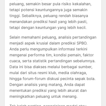
peluang, semakin besar pula risiko kekalahan,
tetapi potensi keuntungannya juga semakin
tinggi. Sebaliknya, peluang rendah biasanya
menandakan prediksi hasil yang lebih pasti,
tetapi dengan keuntungan yang lebih kecil.
Selain memahami peluang, analisis pertandingan
menjadi aspek krusial dalam prediksi SPBO.
Anda perlu mengumpulkan informasi terkini
mengenai performa tim, kondisi pemain, faktor
cuaca, serta statistik pertandingan sebelumnya.
Data ini bisa diakses melalui berbagai sumber,
mulai dari situs resmi klub, media olahraga,
hingga forum-forum diskusi pecinta sepak bola.
Dengan analisis yang matang, Anda dapat
menentukan prediksi yang lebih akurat dan
meningkatkan peluang untuk menang.