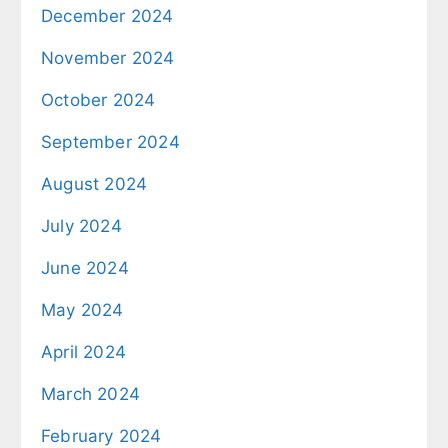
December 2024
November 2024
October 2024
September 2024
August 2024
July 2024
June 2024
May 2024
April 2024
March 2024
February 2024