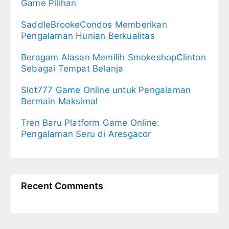
Game Pilihan
SaddleBrookeCondos Memberikan
Pengalaman Hunian Berkualitas
Beragam Alasan Memilih SmokeshopClinton
Sebagai Tempat Belanja
Slot777 Game Online untuk Pengalaman
Bermain Maksimal
Tren Baru Platform Game Online:
Pengalaman Seru di Aresgacor
Recent Comments