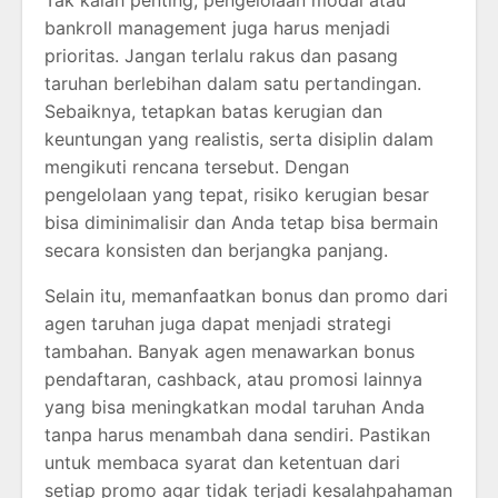
Tak kalah penting, pengelolaan modal atau
bankroll management juga harus menjadi
prioritas. Jangan terlalu rakus dan pasang
taruhan berlebihan dalam satu pertandingan.
Sebaiknya, tetapkan batas kerugian dan
keuntungan yang realistis, serta disiplin dalam
mengikuti rencana tersebut. Dengan
pengelolaan yang tepat, risiko kerugian besar
bisa diminimalisir dan Anda tetap bisa bermain
secara konsisten dan berjangka panjang.
Selain itu, memanfaatkan bonus dan promo dari
agen taruhan juga dapat menjadi strategi
tambahan. Banyak agen menawarkan bonus
pendaftaran, cashback, atau promosi lainnya
yang bisa meningkatkan modal taruhan Anda
tanpa harus menambah dana sendiri. Pastikan
untuk membaca syarat dan ketentuan dari
setiap promo agar tidak terjadi kesalahpahaman