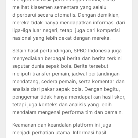
melihat klasemen sementara yang selalu
diperbarui secara otomatis. Dengan demikian,
mereka tidak hanya mendapatkan informasi dari
liga-liga luar negeri, tetapi juga dari kompetisi
nasional yang lebih dekat dengan mereka.
Selain hasil pertandingan, SPBO Indonesia juga
menyediakan berbagai berita dan berita terkini
seputar dunia sepak bola. Berita tersebut
meliputi transfer pemain, jadwal pertandingan
mendatang, cedera pemain, serta komentar dan
analisis dari pakar sepak bola. Dengan begitu,
penggemar tidak hanya mendapatkan hasil skor,
tetapi juga konteks dan analisis yang lebih
mendalam mengenai performa tim dan pemain.
Keamanan dan keandalan platform ini juga
menjadi perhatian utama. Informasi hasil