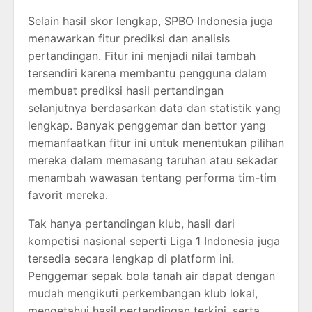
Selain hasil skor lengkap, SPBO Indonesia juga
menawarkan fitur prediksi dan analisis
pertandingan. Fitur ini menjadi nilai tambah
tersendiri karena membantu pengguna dalam
membuat prediksi hasil pertandingan
selanjutnya berdasarkan data dan statistik yang
lengkap. Banyak penggemar dan bettor yang
memanfaatkan fitur ini untuk menentukan pilihan
mereka dalam memasang taruhan atau sekadar
menambah wawasan tentang performa tim-tim
favorit mereka.
Tak hanya pertandingan klub, hasil dari
kompetisi nasional seperti Liga 1 Indonesia juga
tersedia secara lengkap di platform ini.
Penggemar sepak bola tanah air dapat dengan
mudah mengikuti perkembangan klub lokal,
mengetahui hasil pertandingan terkini, serta