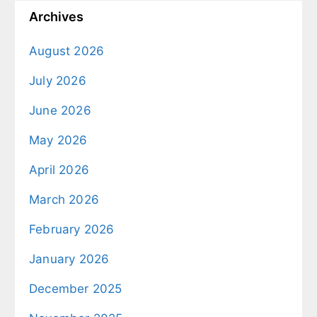
Archives
August 2026
July 2026
June 2026
May 2026
April 2026
March 2026
February 2026
January 2026
December 2025