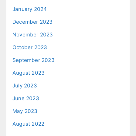
January 2024
December 2023
November 2023
October 2023
September 2023
August 2023
July 2023
June 2023
May 2023
August 2022