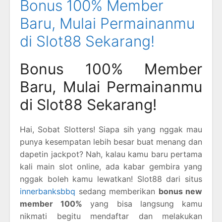
Bonus 100% Member
Baru, Mulai Permainanmu
di Slot88 Sekarang!
Bonus 100% Member
Baru, Mulai Permainanmu
di Slot88 Sekarang!
Hai, Sobat Slotters! Siapa sih yang nggak mau
punya kesempatan lebih besar buat menang dan
dapetin jackpot? Nah, kalau kamu baru pertama
kali main slot online, ada kabar gembira yang
nggak boleh kamu lewatkan! Slot88 dari situs
innerbanksbbq
sedang memberikan
bonus new
member 100%
yang bisa langsung kamu
nikmati begitu mendaftar dan melakukan