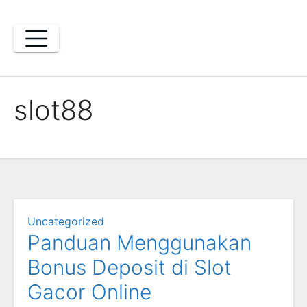
Skip
to
content
slot88
Uncategorized
Panduan Menggunakan
Bonus Deposit di Slot
Gacor Online