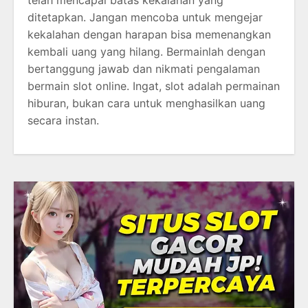
telah mencapai batas kekalahan yang
ditetapkan. Jangan mencoba untuk mengejar
kekalahan dengan harapan bisa memenangkan
kembali uang yang hilang. Bermainlah dengan
bertanggung jawab dan nikmati pengalaman
bermain slot online. Ingat, slot adalah permainan
hiburan, bukan cara untuk menghasilkan uang
secara instan.