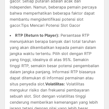
gacor. Setiap putaran adalah acak dan
independen. Namun, beberapa pemain percaya
bahwa memperhatikan beberapa faktor dapat
membantu mengidentifikasi potensi slot
gacor.Tips Mencari Potensi Slot Gacor
RTP (Return to Player):
Persentase RTP
menunjukkan berapa banyak dari total taruhan
yang akan dikembalikan kepada pemain dalam
jangka waktu tertentu. Pilih slot dengan RTP
yang tinggi, idealnya di atas 95%. Semakin
tinggi RTP, semakin besar potensi pengembalian
dalam jangka panjang. Informasi RTP biasanya
dapat ditemukan di informasi permainan atau
situs penyedia slot.
Volatilitas:
Volatilitas
mengukur risiko dan frekuensi pembayaran
sebuah slot. Slot dengan volatilitas tinggi
cenderung memberikan kemenangan yang lebih
jarang tetapi dengan nilai yang lebih besar.