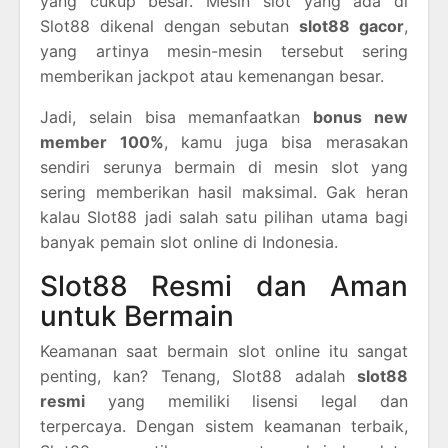
yang cukup besar. Mesin slot yang ada di
Slot88 dikenal dengan sebutan
slot88 gacor
,
yang artinya mesin-mesin tersebut sering
memberikan jackpot atau kemenangan besar.
Jadi, selain bisa memanfaatkan
bonus new
member 100%
, kamu juga bisa merasakan
sendiri serunya bermain di mesin slot yang
sering memberikan hasil maksimal. Gak heran
kalau Slot88 jadi salah satu pilihan utama bagi
banyak pemain slot online di Indonesia.
Slot88 Resmi dan Aman
untuk Bermain
Keamanan saat bermain slot online itu sangat
penting, kan? Tenang, Slot88 adalah
slot88
resmi
yang memiliki lisensi legal dan
terpercaya. Dengan sistem keamanan terbaik,