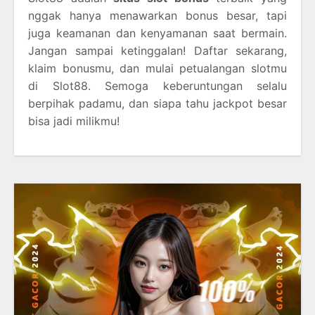
nggak hanya menawarkan bonus besar, tapi
juga keamanan dan kenyamanan saat bermain.
Jangan sampai ketinggalan! Daftar sekarang,
klaim bonusmu, dan mulai petualangan slotmu
di Slot88. Semoga keberuntungan selalu
berpihak padamu, dan siapa tahu jackpot besar
bisa jadi milikmu!