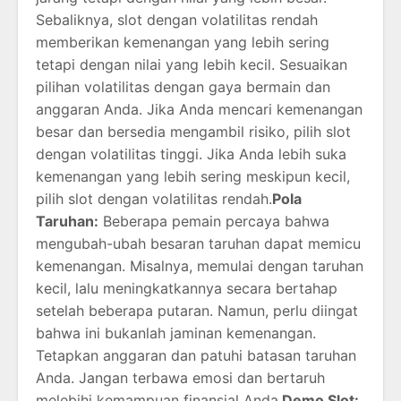
Sebaliknya, slot dengan volatilitas rendah
memberikan kemenangan yang lebih sering
tetapi dengan nilai yang lebih kecil. Sesuaikan
pilihan volatilitas dengan gaya bermain dan
anggaran Anda. Jika Anda mencari kemenangan
besar dan bersedia mengambil risiko, pilih slot
dengan volatilitas tinggi. Jika Anda lebih suka
kemenangan yang lebih sering meskipun kecil,
pilih slot dengan volatilitas rendah.
Pola
Taruhan:
Beberapa pemain percaya bahwa
mengubah-ubah besaran taruhan dapat memicu
kemenangan. Misalnya, memulai dengan taruhan
kecil, lalu meningkatkannya secara bertahap
setelah beberapa putaran. Namun, perlu diingat
bahwa ini bukanlah jaminan kemenangan.
Tetapkan anggaran dan patuhi batasan taruhan
Anda. Jangan terbawa emosi dan bertaruh
melebihi kemampuan finansial Anda.
Demo Slot: