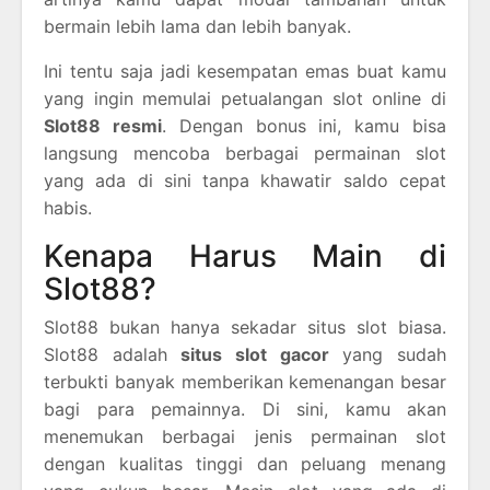
bermain lebih lama dan lebih banyak.
Ini tentu saja jadi kesempatan emas buat kamu
yang ingin memulai petualangan slot online di
Slot88 resmi
. Dengan bonus ini, kamu bisa
langsung mencoba berbagai permainan slot
yang ada di sini tanpa khawatir saldo cepat
habis.
Kenapa Harus Main di
Slot88?
Slot88 bukan hanya sekadar situs slot biasa.
Slot88 adalah
situs slot gacor
yang sudah
terbukti banyak memberikan kemenangan besar
bagi para pemainnya. Di sini, kamu akan
menemukan berbagai jenis permainan slot
dengan kualitas tinggi dan peluang menang