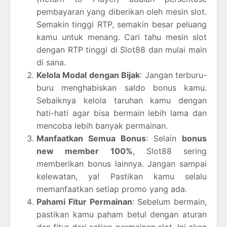
pembayaran yang diberikan oleh mesin slot.
Semakin tinggi RTP, semakin besar peluang
kamu untuk menang. Cari tahu mesin slot
dengan RTP tinggi di Slot88 dan mulai main
di sana.
Kelola Modal dengan Bijak
: Jangan terburu-
buru menghabiskan saldo bonus kamu.
Sebaiknya kelola taruhan kamu dengan
hati-hati agar bisa bermain lebih lama dan
mencoba lebih banyak permainan.
Manfaatkan Semua Bonus
: Selain
bonus
new member 100%
, Slot88 sering
memberikan bonus lainnya. Jangan sampai
kelewatan, ya! Pastikan kamu selalu
memanfaatkan setiap promo yang ada.
Pahami Fitur Permainan
: Sebelum bermain,
pastikan kamu paham betul dengan aturan