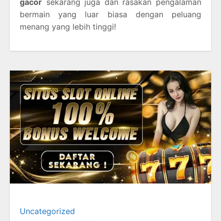
gacor
sekarang juga dan rasakan pengalaman
bermain yang luar biasa dengan peluang
menang yang lebih tinggi!
Uncategorized