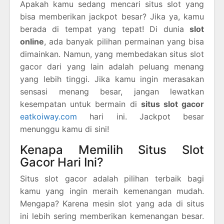
Apakah kamu sedang mencari situs slot yang
bisa memberikan jackpot besar? Jika ya, kamu
berada di tempat yang tepat! Di dunia
slot
online
, ada banyak pilihan permainan yang bisa
dimainkan. Namun, yang membedakan situs slot
gacor dari yang lain adalah peluang menang
yang lebih tinggi. Jika kamu ingin merasakan
sensasi menang besar, jangan lewatkan
kesempatan untuk bermain di
situs slot gacor
eatkoiway.com
hari ini. Jackpot besar
menunggu kamu di sini!
Kenapa Memilih Situs Slot
Gacor Hari Ini?
Situs slot gacor adalah pilihan terbaik bagi
kamu yang ingin meraih kemenangan mudah.
Mengapa? Karena mesin slot yang ada di situs
ini lebih sering memberikan kemenangan besar.