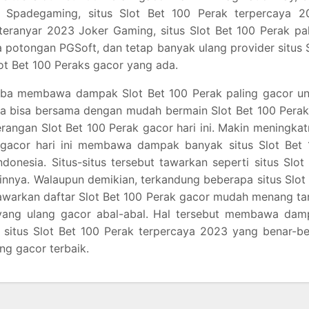
a Spadegaming, situs Slot Bet 100 Perak terpercaya 2
teranyar 2023 Joker Gaming, situs Slot Bet 100 Perak pa
a potongan PGSoft, dan tetap banyak ulang provider situs 
lot Bet 100 Peraks gacor yang ada.
mba membawa dampak Slot Bet 100 Perak paling gacor un
bisa bersama dengan mudah bermain Slot Bet 100 Perak
erangan Slot Bet 100 Perak gacor hari ini. Makin meningka
gacor hari ini membawa dampak banyak situs Slot Bet 
ndonesia. Situs-situs tersebut tawarkan seperti situs Slot
innya. Walaupun demikian, terkandung beberapa situs Slot
tawarkan daftar Slot Bet 100 Perak gacor mudah menang t
k yang ulang gacor abal-abal. Hal tersebut membawa dam
h situs Slot Bet 100 Perak terpercaya 2023 yang benar-b
ng gacor terbaik.