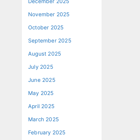
December 2025
November 2025
October 2025
September 2025
August 2025
July 2025
June 2025
May 2025
April 2025
March 2025
February 2025