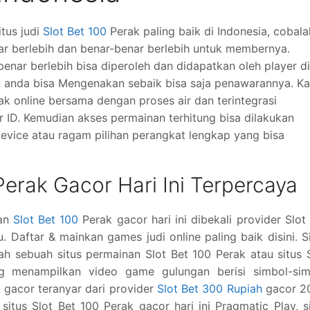
itus judi
Slot Bet 100
Perak paling baik di Indonesia, cobala
ar berlebih dan benar-benar berlebih untuk membernya.
enar berlebih bisa diperoleh dan didapatkan oleh player di
an anda bisa Mengenakan sebaik bisa saja penawarannya. K
ak online bersama dengan proses air dan terintegrasi
 ID. Kemudian akses permainan terhitung bisa dilakukan
vice atau ragam pilihan perangkat lengkap yang bisa
 Perak Gacor Hari Ini Terpercaya
kan
Slot Bet 100
Perak gacor hari ini dibekali provider Slot
. Daftar & mainkan games judi online paling baik disini. S
ah sebuah situs permainan Slot Bet 100 Perak atau situs 
g menampilkan video game gulungan berisi simbol-sim
 gacor teranyar dari provider
Slot Bet 300 Rupiah
gacor 2
 situs Slot Bet 100 Perak gacor hari ini Pragmatic Play, s