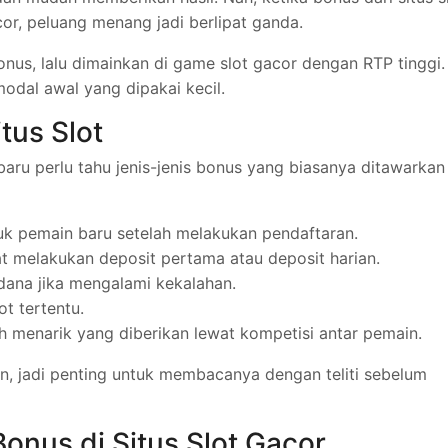
or, peluang menang jadi berlipat ganda.
nus, lalu dimainkan di game slot gacor dengan RTP tinggi.
modal awal yang dipakai kecil.
tus Slot
ru perlu tahu jenis-jenis bonus yang biasanya ditawarkan
tuk pemain baru setelah melakukan pendaftaran.
t melakukan deposit pertama atau deposit harian.
dana jika mengalami kekalahan.
ot tertentu.
ah menarik yang diberikan lewat kompetisi antar pemain.
n, jadi penting untuk membacanya dengan teliti sebelum
nus di Situs Slot Gacor