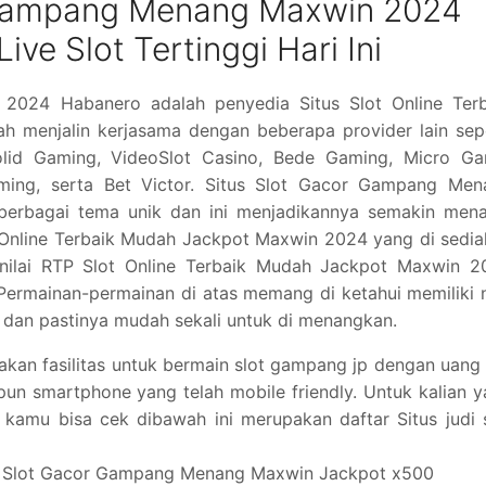
 Gampang Menang Maxwin 2024
ve Slot Tertinggi Hari Ini
024 Habanero adalah penyedia Situs Slot Online Terb
 menjalin kerjasama dengan beberapa provider lain sepe
Solid Gaming, VideoSlot Casino, Bede Gaming, Micro Ga
aming, serta Bet Victor. Situs Slot Gacor Gampang Men
erbagai tema unik dan ini menjadikannya semakin menar
t Online Terbaik Mudah Jackpot Maxwin 2024 yang di sedi
 nilai RTP Slot Online Terbaik Mudah Jackpot Maxwin 2
Permainan-permainan di atas memang di ketahui memiliki n
s dan pastinya mudah sekali untuk di menangkan.
an fasilitas untuk bermain slot gampang jp dengan uang 
n smartphone yang telah mobile friendly. Untuk kalian 
, kamu bisa cek dibawah ini merupakan daftar Situs judi 
tus Slot Gacor Gampang Menang Maxwin Jackpot x500