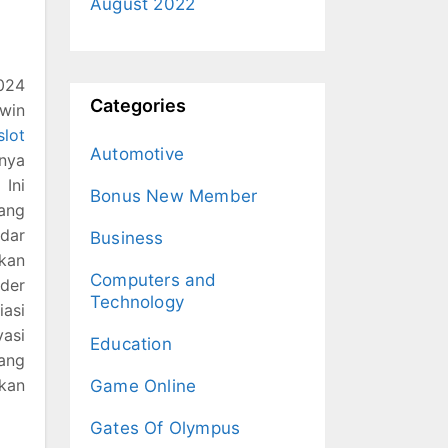
August 2022
024
Categories
win
slot
Automotive
nya
Ini
Bonus New Member
ang
edar
Business
kan
Computers and
ider
Technology
iasi
vasi
Education
ang
ikan
Game Online
Gates Of Olympus