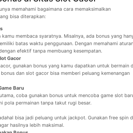
aktunya memahami bagaimana cara memaksimalkan
ang bisa diterapkan:
us
n kamu membaca syaratnya. Misalnya, ada bonus yang han
memiliki batas waktu penggunaan. Dengan memahami atura
 dengan efektif tanpa membuang kesempatan.
lot Gacor
gacor, gunakan bonus yang kamu dapatkan untuk bermain d
 bonus dan slot gacor bisa memberi peluang kemenangan
 Game Baru
utama, coba gunakan bonus untuk mencoba game slot bar
 pola permainan tanpa takut rugi besar.
adahal bisa jadi peluang untuk jackpot. Gunakan free spin d
gar hasilnya lebih maksimal.
nakan Bonus