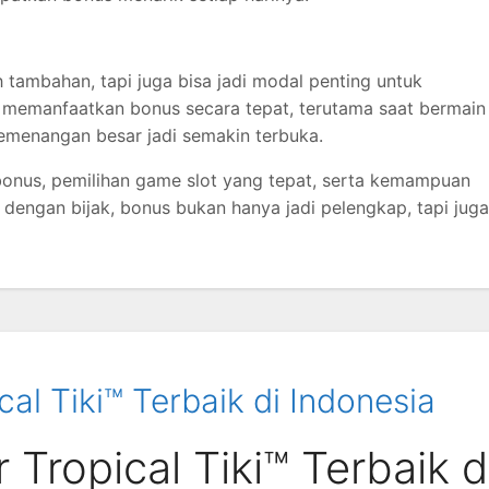
h tambahan, tapi juga bisa jadi modal penting untuk
memanfaatkan bonus secara tepat, terutama saat bermain 
kemenangan besar jadi semakin terbuka.
onus, pemilihan game slot yang tepat, serta kemampuan
dengan bijak, bonus bukan hanya jadi pelengkap, tapi juga
cal Tiki™ Terbaik di Indonesia
 Tropical Tiki™ Terbaik d