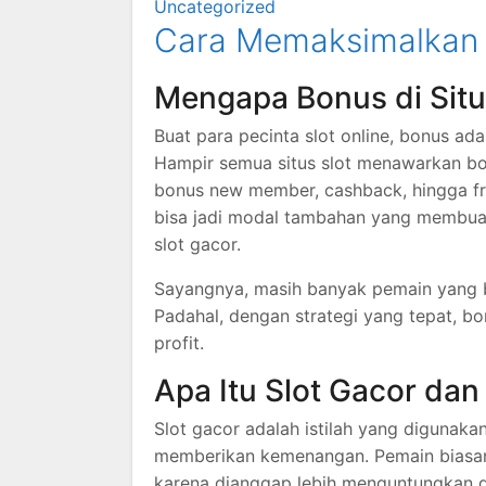
Uncategorized
Cara Memaksimalkan B
Mengapa Bonus di Situ
Buat para pecinta slot online, bonus ad
Hampir semua situs slot menawarkan bon
bonus new member, cashback, hingga fre
bisa jadi modal tambahan yang membuat 
slot gacor.
Sayangnya, masih banyak pemain yang 
Padahal, dengan strategi yang tepat, b
profit.
Apa Itu Slot Gacor da
Slot gacor adalah istilah yang digunak
memberikan kemenangan. Pemain biasan
karena dianggap lebih menguntungkan da