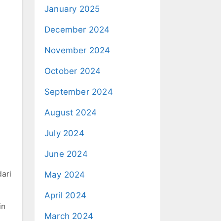
January 2025
December 2024
November 2024
October 2024
September 2024
August 2024
July 2024
June 2024
ari
May 2024
April 2024
in
March 2024