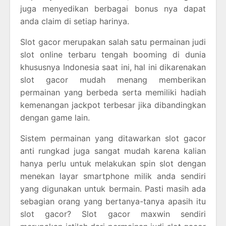
juga menyedikan berbagai bonus nya dapat
anda claim di setiap harinya.
Slot gacor merupakan salah satu permainan judi
slot online terbaru tengah booming di dunia
khususnya Indonesia saat ini, hal ini dikarenakan
slot gacor mudah menang memberikan
permainan yang berbeda serta memiliki hadiah
kemenangan jackpot terbesar jika dibandingkan
dengan game lain.
Sistem permainan yang ditawarkan slot gacor
anti rungkad juga sangat mudah karena kalian
hanya perlu untuk melakukan spin slot dengan
menekan layar smartphone milik anda sendiri
yang digunakan untuk bermain. Pasti masih ada
sebagian orang yang bertanya-tanya apasih itu
slot gacor? Slot gacor maxwin sendiri