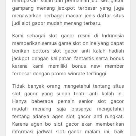
merupakan istilah dari permainan judi slot gacor
gampang menang jackpot terbesar yang juga
menawarkan berbagai macam jenis daftar situs
judi slot gacor mudah menang terbaru.
Kami sebagai slot gacor resmi di Indonesia
memberikan semua game slot online yang dapat
berikan bettors slot gacor anti kalah hadiah
jackpot dengan kelipatan fantastis serta bonus
karena kami memiliki bonus new member
terbesar dengan promo winrate tertinggi.
Tidak banyak orang mengetahui tentang situs
slot gacor yang sudah tentu anti kalah ini.
Hanya beberapa pemain senior slot gacor
mudah menang saja biasanya mengetahui
tentang adanya agen slot gacor anti rungkat.
Karena agen bo slot gacor akan memberikan
informasi jadwal slot gacor malam ini, baik