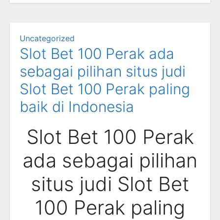
Uncategorized
Slot Bet 100 Perak ada
sebagai pilihan situs judi
Slot Bet 100 Perak paling
baik di Indonesia
Slot Bet 100 Perak
ada sebagai pilihan
situs judi Slot Bet
100 Perak paling