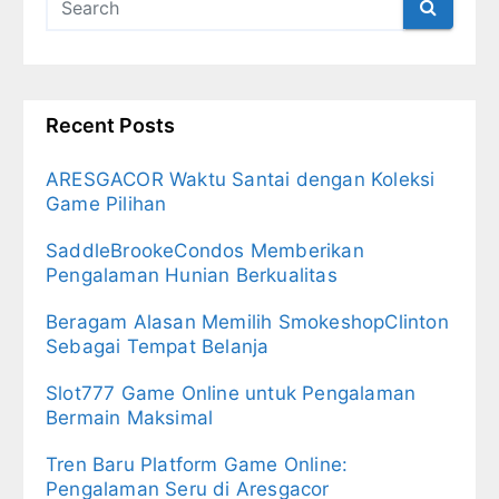
Recent Posts
ARESGACOR Waktu Santai dengan Koleksi
Game Pilihan
SaddleBrookeCondos Memberikan
Pengalaman Hunian Berkualitas
Beragam Alasan Memilih SmokeshopClinton
Sebagai Tempat Belanja
Slot777 Game Online untuk Pengalaman
Bermain Maksimal
Tren Baru Platform Game Online:
Pengalaman Seru di Aresgacor