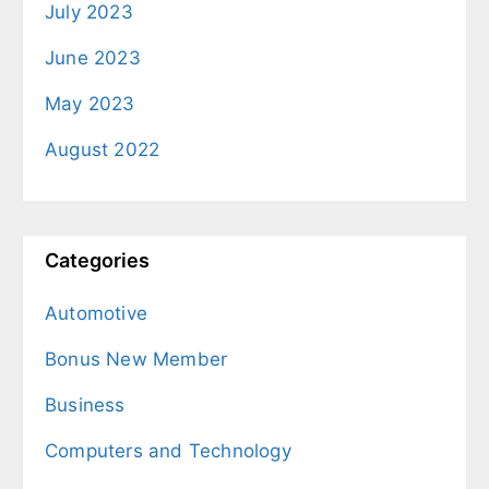
July 2023
June 2023
May 2023
August 2022
Categories
Automotive
Bonus New Member
Business
Computers and Technology