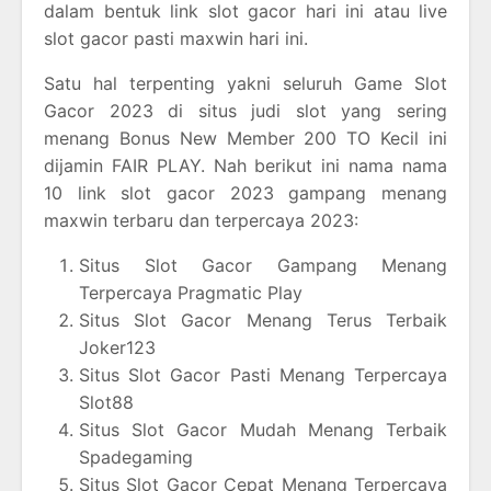
dalam bentuk link slot gacor hari ini atau live
slot gacor pasti maxwin hari ini.
Satu hal terpenting yakni seluruh Game Slot
Gacor 2023 di situs judi slot yang sering
menang Bonus New Member 200 TO Kecil ini
dijamin FAIR PLAY. Nah berikut ini nama nama
10 link slot gacor 2023 gampang menang
maxwin terbaru dan terpercaya 2023:
Situs Slot Gacor Gampang Menang
Terpercaya Pragmatic Play
Situs Slot Gacor Menang Terus Terbaik
Joker123
Situs Slot Gacor Pasti Menang Terpercaya
Slot88
Situs Slot Gacor Mudah Menang Terbaik
Spadegaming
Situs Slot Gacor Cepat Menang Terpercaya