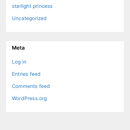
starlight princess
Uncategorized
Meta
Log in
Entries feed
Comments feed
WordPress.org