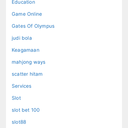
Education
Game Online
Gates Of Olympus
judi bola
Keagamaan
mahjong ways
scatter hitam
Services
Slot
slot bet 100
slot88