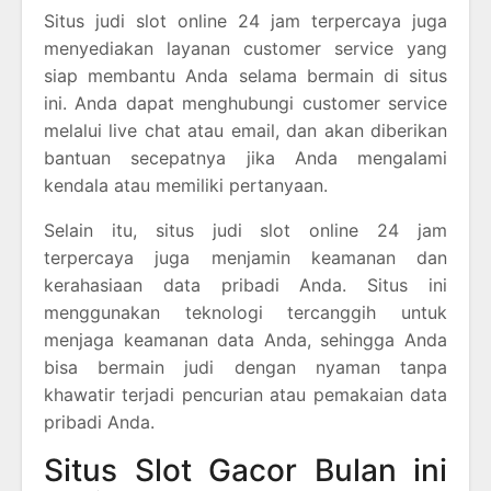
Situs judi slot online 24 jam terpercaya juga
menyediakan layanan customer service yang
siap membantu Anda selama bermain di situs
ini. Anda dapat menghubungi customer service
melalui live chat atau email, dan akan diberikan
bantuan secepatnya jika Anda mengalami
kendala atau memiliki pertanyaan.
Selain itu, situs judi slot online 24 jam
terpercaya juga menjamin keamanan dan
kerahasiaan data pribadi Anda. Situs ini
menggunakan teknologi tercanggih untuk
menjaga keamanan data Anda, sehingga Anda
bisa bermain judi dengan nyaman tanpa
khawatir terjadi pencurian atau pemakaian data
pribadi Anda.
Situs Slot Gacor Bulan ini