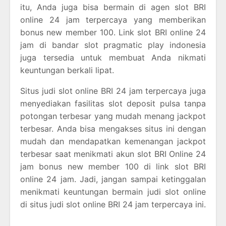
itu, Anda juga bisa bermain di agen slot BRI
online 24 jam terpercaya yang memberikan
bonus new member 100. Link slot BRI online 24
jam di bandar slot pragmatic play indonesia
juga tersedia untuk membuat Anda nikmati
keuntungan berkali lipat.
Situs judi slot online BRI 24 jam terpercaya juga
menyediakan fasilitas slot deposit pulsa tanpa
potongan terbesar yang mudah menang jackpot
terbesar. Anda bisa mengakses situs ini dengan
mudah dan mendapatkan kemenangan jackpot
terbesar saat menikmati akun slot BRI Online 24
jam bonus new member 100 di link slot BRI
online 24 jam. Jadi, jangan sampai ketinggalan
menikmati keuntungan bermain judi slot online
di situs judi slot online BRI 24 jam terpercaya ini.