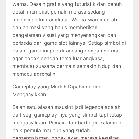
warna. Desain grafis yang futuristik dan penuh
detail membuat pemain merasa sedang
menjelajah luar angkasa. Warna-warna cerah
dan animasi yang halus memberikan
pengalaman visual yang menyenangkan dan
berbeda dari game slot lainnya. Setiap simbol di
dalam game ini pun dirancang dengan cermat
agar cocok dengan tema luar angkasa,
membuat suasana bermain semakin hidup dan
memacu adrenalin.
Gameplay yang Mudah Dipahami dan
Mengasyikkan
Salah satu alasan mauslot jadi legenda adalah
dari segi gameplay-nya yang simpel tapi tetap
mengasyikkan. Pemain dari berbagai kalangan,
baik pemula maupun yang sudah
berpengalaman, nggak akan merasa kesulitan