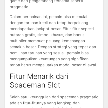
game dari pengembang ternama seperti
pragmatic.
Dalam permainan ini, pemain bisa memulai
dengan taruhan kecil dan tetap berpeluang
mendapatkan jackpot besar. Fitur-fitur seperti
putaran gratis, simbol khusus, dan bonus
multiplier membuat peluang kemenangan
semakin besar. Dengan strategi yang tepat dan
pemilihan taruhan yang sesuai, pemain bisa
mengumpulkan keuntungan yang signifikan
tanpa harus mengeluarkan modal besar di awal.
Fitur Menarik dari
Spaceman Slot
Salah satu keunggulan dari spaceman pragmatic
adalah fitur-fiturnya yang lengkap dan