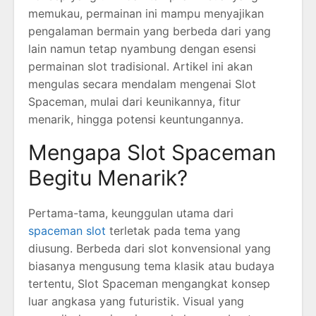
memukau, permainan ini mampu menyajikan
pengalaman bermain yang berbeda dari yang
lain namun tetap nyambung dengan esensi
permainan slot tradisional. Artikel ini akan
mengulas secara mendalam mengenai Slot
Spaceman, mulai dari keunikannya, fitur
menarik, hingga potensi keuntungannya.
Mengapa Slot Spaceman
Begitu Menarik?
Pertama-tama, keunggulan utama dari
spaceman slot
terletak pada tema yang
diusung. Berbeda dari slot konvensional yang
biasanya mengusung tema klasik atau budaya
tertentu, Slot Spaceman mengangkat konsep
luar angkasa yang futuristik. Visual yang