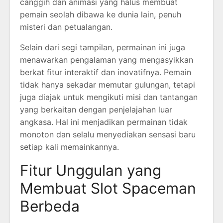
canggih dan animasi yang halus membuat
pemain seolah dibawa ke dunia lain, penuh
misteri dan petualangan.
Selain dari segi tampilan, permainan ini juga
menawarkan pengalaman yang mengasyikkan
berkat fitur interaktif dan inovatifnya. Pemain
tidak hanya sekadar memutar gulungan, tetapi
juga diajak untuk mengikuti misi dan tantangan
yang berkaitan dengan penjelajahan luar
angkasa. Hal ini menjadikan permainan tidak
monoton dan selalu menyediakan sensasi baru
setiap kali memainkannya.
Fitur Unggulan yang
Membuat Slot Spaceman
Berbeda