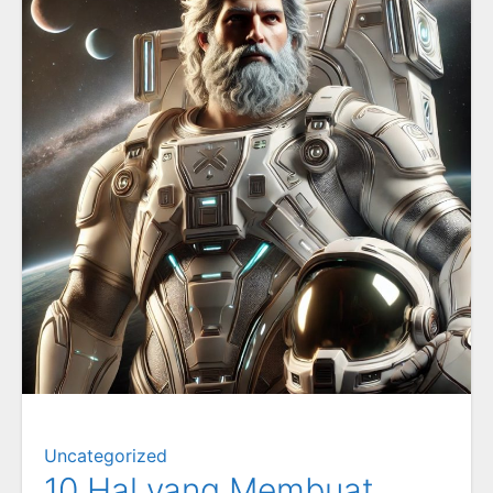
Uncategorized
10 Hal yang Membuat