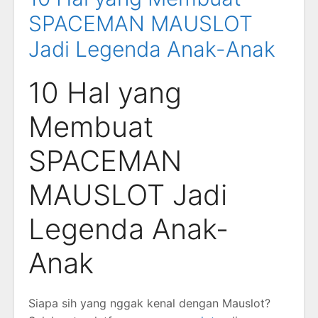
SPACEMAN MAUSLOT
Jadi Legenda Anak-Anak
10 Hal yang
Membuat
SPACEMAN
MAUSLOT Jadi
Legenda Anak-
Anak
Siapa sih yang nggak kenal dengan Mauslot?