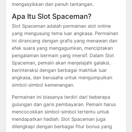
mengasyikkan dan penuh tantangan.
Apa Itu Slot Spaceman?
Slot Spaceman adalah permainan slot online
yang mengusung tema luar angkasa. Permainan
ini dirancang dengan grafis yang menawan dan
efek suara yang mengagumkan, menciptakan
pengalaman bermain yang imersif. Dalam Slot
Spaceman, pemain akan menjelajahi galaksi,
berinteraksi dengan berbagai makhluk luar
angkasa, dan berusaha untuk mengumpulkan
simbol-simbol kemenangan.
Permainan ini biasanya terdiri dari beberapa
gulungan dan garis pembayaran. Pemain harus
mencocokkan simbol-simbol tertentu untuk
mendapatkan hadiah. Slot Spaceman juga
dilengkapi dengan berbagai fitur bonus yang