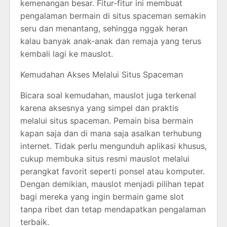
kemenangan besar. Fitur-fitur ini membuat
pengalaman bermain di situs spaceman semakin
seru dan menantang, sehingga nggak heran
kalau banyak anak-anak dan remaja yang terus
kembali lagi ke mauslot.
Kemudahan Akses Melalui Situs Spaceman
Bicara soal kemudahan, mauslot juga terkenal
karena aksesnya yang simpel dan praktis
melalui situs spaceman. Pemain bisa bermain
kapan saja dan di mana saja asalkan terhubung
internet. Tidak perlu mengunduh aplikasi khusus,
cukup membuka situs resmi mauslot melalui
perangkat favorit seperti ponsel atau komputer.
Dengan demikian, mauslot menjadi pilihan tepat
bagi mereka yang ingin bermain game slot
tanpa ribet dan tetap mendapatkan pengalaman
terbaik.