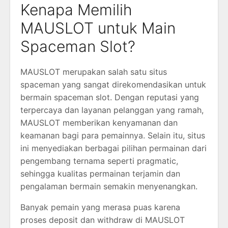
Kenapa Memilih
MAUSLOT untuk Main
Spaceman Slot?
MAUSLOT merupakan salah satu situs
spaceman yang sangat direkomendasikan untuk
bermain spaceman slot. Dengan reputasi yang
terpercaya dan layanan pelanggan yang ramah,
MAUSLOT memberikan kenyamanan dan
keamanan bagi para pemainnya. Selain itu, situs
ini menyediakan berbagai pilihan permainan dari
pengembang ternama seperti pragmatic,
sehingga kualitas permainan terjamin dan
pengalaman bermain semakin menyenangkan.
Banyak pemain yang merasa puas karena
proses deposit dan withdraw di MAUSLOT