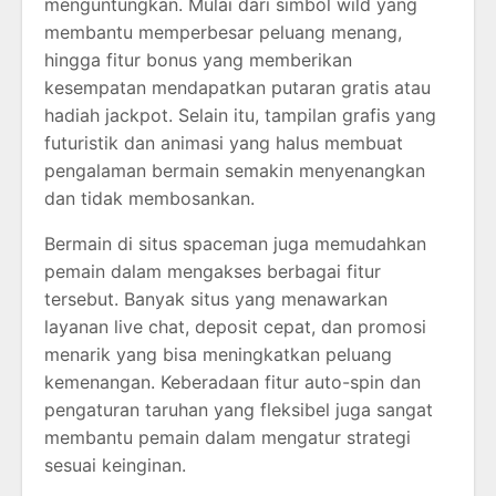
menguntungkan. Mulai dari simbol wild yang
membantu memperbesar peluang menang,
hingga fitur bonus yang memberikan
kesempatan mendapatkan putaran gratis atau
hadiah jackpot. Selain itu, tampilan grafis yang
futuristik dan animasi yang halus membuat
pengalaman bermain semakin menyenangkan
dan tidak membosankan.
Bermain di situs spaceman juga memudahkan
pemain dalam mengakses berbagai fitur
tersebut. Banyak situs yang menawarkan
layanan live chat, deposit cepat, dan promosi
menarik yang bisa meningkatkan peluang
kemenangan. Keberadaan fitur auto-spin dan
pengaturan taruhan yang fleksibel juga sangat
membantu pemain dalam mengatur strategi
sesuai keinginan.