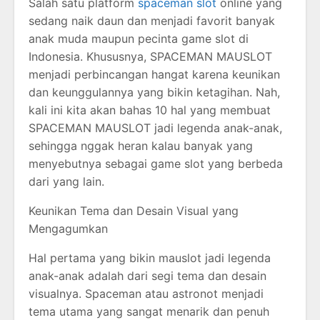
Salah satu platform
spaceman slot
online yang
sedang naik daun dan menjadi favorit banyak
anak muda maupun pecinta game slot di
Indonesia. Khususnya, SPACEMAN MAUSLOT
menjadi perbincangan hangat karena keunikan
dan keunggulannya yang bikin ketagihan. Nah,
kali ini kita akan bahas 10 hal yang membuat
SPACEMAN MAUSLOT jadi legenda anak-anak,
sehingga nggak heran kalau banyak yang
menyebutnya sebagai game slot yang berbeda
dari yang lain.
Keunikan Tema dan Desain Visual yang
Mengagumkan
Hal pertama yang bikin mauslot jadi legenda
anak-anak adalah dari segi tema dan desain
visualnya. Spaceman atau astronot menjadi
tema utama yang sangat menarik dan penuh