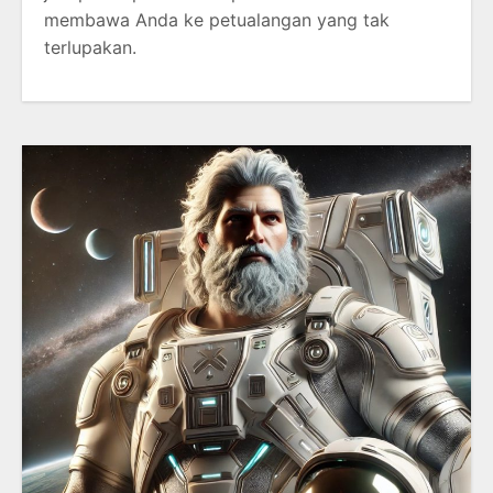
membawa Anda ke petualangan yang tak
terlupakan.