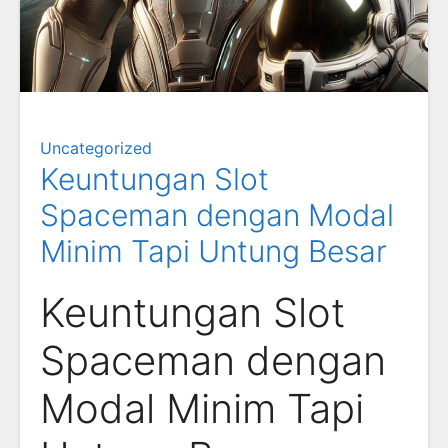
Uncategorized
Keuntungan Slot
Spaceman dengan Modal
Minim Tapi Untung Besar
Keuntungan Slot
Spaceman dengan
Modal Minim Tapi