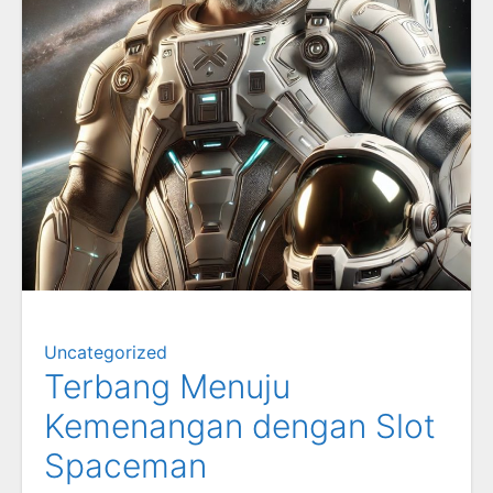
Uncategorized
Terbang Menuju
Kemenangan dengan Slot
Spaceman