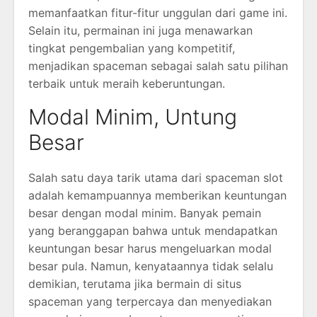
memanfaatkan fitur-fitur unggulan dari game ini.
Selain itu, permainan ini juga menawarkan
tingkat pengembalian yang kompetitif,
menjadikan spaceman sebagai salah satu pilihan
terbaik untuk meraih keberuntungan.
Modal Minim, Untung
Besar
Salah satu daya tarik utama dari spaceman slot
adalah kemampuannya memberikan keuntungan
besar dengan modal minim. Banyak pemain
yang beranggapan bahwa untuk mendapatkan
keuntungan besar harus mengeluarkan modal
besar pula. Namun, kenyataannya tidak selalu
demikian, terutama jika bermain di situs
spaceman yang terpercaya dan menyediakan