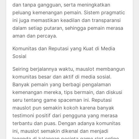
dan tanpa gangguan, serta meningkatkan
peluang kemenangan pemain. Sistem pragmatic
ini juga memastikan keadilan dan transparansi
dalam setiap putaran, sehingga pemain merasa
aman dan percaya.
Komunitas dan Reputasi yang Kuat di Media
Sosial
Seiring berjalannya waktu, mauslot membangun
komunitas besar dan aktif di media sosial.
Banyak pemain yang berbagi pengalaman
kemenangan mereka, tips bermain, dan diskusi
seru tentang game spaceman ini. Reputasi
mauslot pun semakin kokoh karena banyak
testimoni positif dari pengguna yang merasa
terbantu dan puas. Dengan adanya komunitas
ini, mauslot semakin dikenal dan menjadi
legenda di kalangan pecinta game slot online.