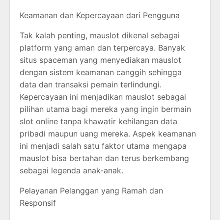
Keamanan dan Kepercayaan dari Pengguna
Tak kalah penting, mauslot dikenal sebagai
platform yang aman dan terpercaya. Banyak
situs spaceman yang menyediakan mauslot
dengan sistem keamanan canggih sehingga
data dan transaksi pemain terlindungi.
Kepercayaan ini menjadikan mauslot sebagai
pilihan utama bagi mereka yang ingin bermain
slot online tanpa khawatir kehilangan data
pribadi maupun uang mereka. Aspek keamanan
ini menjadi salah satu faktor utama mengapa
mauslot bisa bertahan dan terus berkembang
sebagai legenda anak-anak.
Pelayanan Pelanggan yang Ramah dan
Responsif