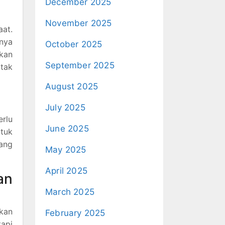
December 2025
November 2025
at.
nya
October 2025
lkan
September 2025
tak
August 2025
July 2025
erlu
June 2025
tuk
ang
May 2025
April 2025
an
March 2025
kan
February 2025
tapi