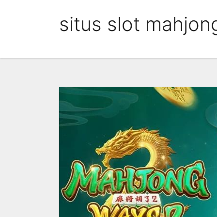
Skip
situs slot mahjon
to
content