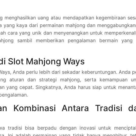
g menghasilkan uang atau mendapatkan kegembiraan sesa
ya yang kaya dari permainan mahjong dan menggabungkan
dalah cara yang unik dan menyenangkan untuk memperkena
ahjong sambil memberikan pengalaman bermain yang 
 di Slot Mahjong Ways
Ways, Anda perlu lebih dari sekadar keberuntungan. Anda p
ng aturan dan strategi mahjong, serta kemampuan un
 yang cepat. Singkatnya, Anda harus siap untuk menant
p pengalaman.
an Kombinasi Antara Tradisi d
a tradisi bisa berpadu dengan inovasi untuk mencipta
a. Ini adalah permainan yang tidak hanya menghibur, te