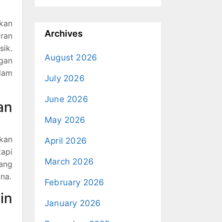
rkan
Archives
ran
sik.
August 2026
gan
lam
July 2026
June 2026
an
May 2026
ikan
April 2026
api
March 2026
yang
na.
February 2026
in
January 2026