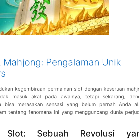
t Mahjong: Pengalaman Unik
ys
kan kegembiraan permainan slot dengan keseruan mahj
 tidak masuk akal pada awalnya, tetapi sekarang, den
a bisa merasakan sensasi yang belum pernah Anda al
dalam tentang fenomena ini yang mengguncang dunia perju
 Slot: Sebuah Revolusi ya