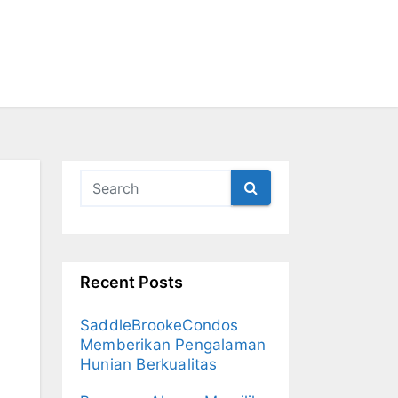
Recent Posts
SaddleBrookeCondos
Memberikan Pengalaman
Hunian Berkualitas