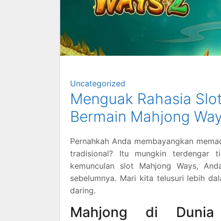
Uncategorized
Menguak Rahasia Slo
Bermain Mahjong Wa
Pernahkah Anda membayangkan memadu
tradisional? Itu mungkin terdengar
kemunculan slot Mahjong Ways, And
sebelumnya. Mari kita telusuri lebih 
daring.
Mahjong di Dunia