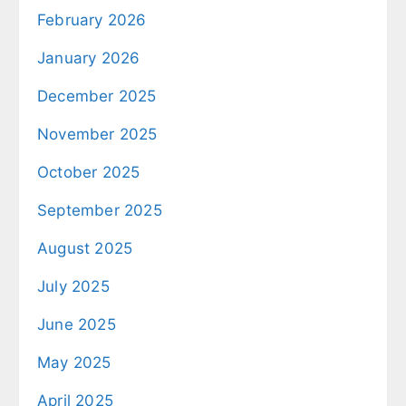
February 2026
January 2026
December 2025
November 2025
October 2025
September 2025
August 2025
July 2025
June 2025
May 2025
April 2025