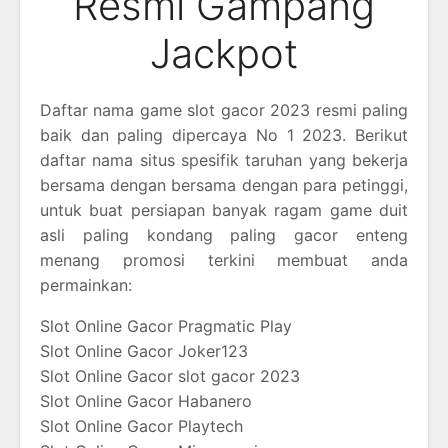
Resmi Gampang
Jackpot
Daftar nama game slot gacor 2023 resmi paling
baik dan paling dipercaya No 1 2023. Berikut
daftar nama situs spesifik taruhan yang bekerja
bersama dengan bersama dengan para petinggi,
untuk buat persiapan banyak ragam game duit
asli paling kondang paling gacor enteng
menang promosi terkini membuat anda
permainkan:
Slot Online Gacor Pragmatic Play
Slot Online Gacor Joker123
Slot Online Gacor slot gacor 2023
Slot Online Gacor Habanero
Slot Online Gacor Playtech