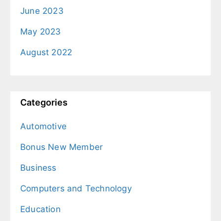
June 2023
May 2023
August 2022
Categories
Automotive
Bonus New Member
Business
Computers and Technology
Education