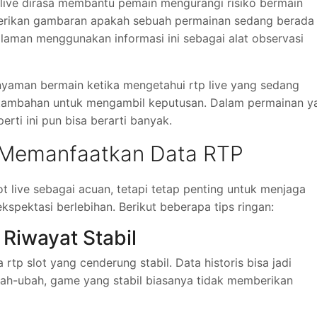
 live dirasa membantu pemain mengurangi risiko bermain
mberikan gambaran apakah sebuah permainan sedang berada 
alaman menggunakan informasi ini sebagai alat observasi
 nyaman bermain ketika mengetahui rtp live yang sedang
ta tambahan untuk mengambil keputusan. Dalam permainan y
perti ini pun bisa berarti banyak.
 Memanfaatkan Data RTP
t live sebagai acuan, tetapi tetap penting untuk menjaga
kspektasi berlebihan. Berikut beberapa tips ringan:
Riwayat Stabil
tp slot yang cenderung stabil. Data historis bisa jadi
bah-ubah, game yang stabil biasanya tidak memberikan