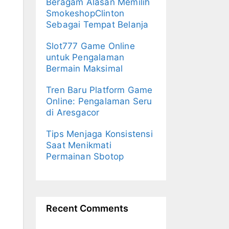
Beragam Alasan Memilih
SmokeshopClinton
Sebagai Tempat Belanja
Slot777 Game Online
untuk Pengalaman
Bermain Maksimal
Tren Baru Platform Game
Online: Pengalaman Seru
di Aresgacor
Tips Menjaga Konsistensi
Saat Menikmati
Permainan Sbotop
Recent Comments