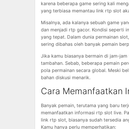
karena beberapa game sering kali menga
yang terbiasa memantau link rtp slot 
Misalnya, ada kalanya sebuah game yang 
dan menjadi rtp gacor. Kondisi seperti
yang tepat. Dalam dunia permainan slo
sering dibahas oleh banyak pemain ber
Jika kamu biasanya bermain di jam-jam t
tambahan. Sebab, beberapa pemain perca
pola permainan secara global. Meski belu
bahan diskusi menarik.
Cara Memanfaatkan In
Banyak pemain, terutama yang baru terj
memanfaatkan informasi rtp slot live. 
link rtp slot, biasanya sudah tersedia a
Kamu hanya perlu memperhatikan: