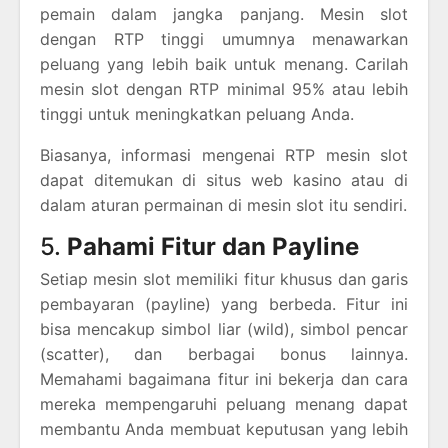
pemain dalam jangka panjang. Mesin slot
dengan RTP tinggi umumnya menawarkan
peluang yang lebih baik untuk menang. Carilah
mesin slot dengan RTP minimal 95% atau lebih
tinggi untuk meningkatkan peluang Anda.
Biasanya, informasi mengenai RTP mesin slot
dapat ditemukan di situs web kasino atau di
dalam aturan permainan di mesin slot itu sendiri.
5.
Pahami Fitur dan Payline
Setiap mesin slot memiliki fitur khusus dan garis
pembayaran (payline) yang berbeda. Fitur ini
bisa mencakup simbol liar (wild), simbol pencar
(scatter), dan berbagai bonus lainnya.
Memahami bagaimana fitur ini bekerja dan cara
mereka mempengaruhi peluang menang dapat
membantu Anda membuat keputusan yang lebih