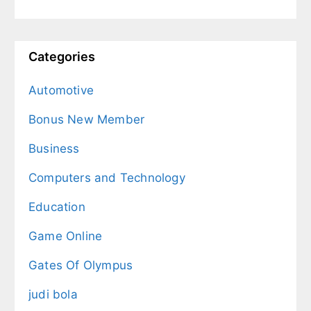
Categories
Automotive
Bonus New Member
Business
Computers and Technology
Education
Game Online
Gates Of Olympus
judi bola