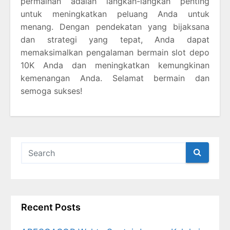
permainan adalah langkah-langkah penting
untuk meningkatkan peluang Anda untuk
menang. Dengan pendekatan yang bijaksana
dan strategi yang tepat, Anda dapat
memaksimalkan pengalaman bermain slot depo
10K Anda dan meningkatkan kemungkinan
kemenangan Anda. Selamat bermain dan
semoga sukses!
Recent Posts