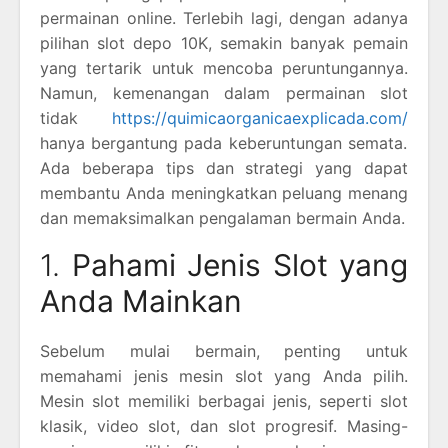
permainan online. Terlebih lagi, dengan adanya
pilihan slot depo 10K, semakin banyak pemain
yang tertarik untuk mencoba peruntungannya.
Namun, kemenangan dalam permainan slot
tidak
https://quimicaorganicaexplicada.com/
hanya bergantung pada keberuntungan semata.
Ada beberapa tips dan strategi yang dapat
membantu Anda meningkatkan peluang menang
dan memaksimalkan pengalaman bermain Anda.
1.
Pahami Jenis Slot yang
Anda Mainkan
Sebelum mulai bermain, penting untuk
memahami jenis mesin slot yang Anda pilih.
Mesin slot memiliki berbagai jenis, seperti slot
klasik, video slot, dan slot progresif. Masing-