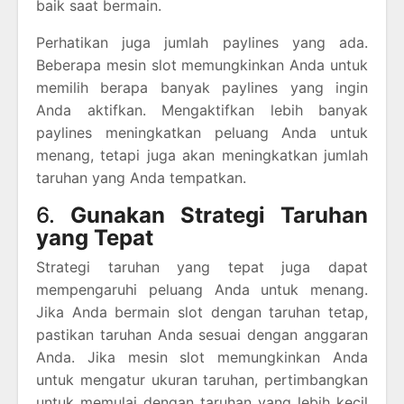
baik saat bermain.
Perhatikan juga jumlah paylines yang ada.
Beberapa mesin slot memungkinkan Anda untuk
memilih berapa banyak paylines yang ingin
Anda aktifkan. Mengaktifkan lebih banyak
paylines meningkatkan peluang Anda untuk
menang, tetapi juga akan meningkatkan jumlah
taruhan yang Anda tempatkan.
6.
Gunakan Strategi Taruhan
yang Tepat
Strategi taruhan yang tepat juga dapat
mempengaruhi peluang Anda untuk menang.
Jika Anda bermain slot dengan taruhan tetap,
pastikan taruhan Anda sesuai dengan anggaran
Anda. Jika mesin slot memungkinkan Anda
untuk mengatur ukuran taruhan, pertimbangkan
untuk memulai dengan taruhan yang lebih kecil