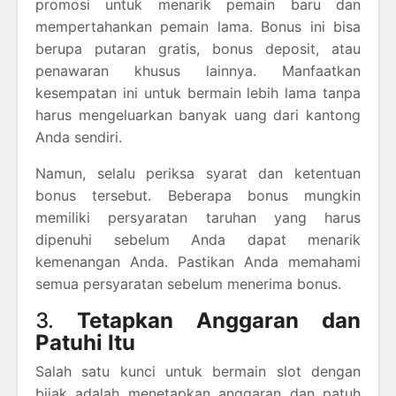
promosi untuk menarik pemain baru dan
mempertahankan pemain lama. Bonus ini bisa
berupa putaran gratis, bonus deposit, atau
penawaran khusus lainnya. Manfaatkan
kesempatan ini untuk bermain lebih lama tanpa
harus mengeluarkan banyak uang dari kantong
Anda sendiri.
Namun, selalu periksa syarat dan ketentuan
bonus tersebut. Beberapa bonus mungkin
memiliki persyaratan taruhan yang harus
dipenuhi sebelum Anda dapat menarik
kemenangan Anda. Pastikan Anda memahami
semua persyaratan sebelum menerima bonus.
3.
Tetapkan Anggaran dan
Patuhi Itu
Salah satu kunci untuk bermain slot dengan
bijak adalah menetapkan anggaran dan patuh