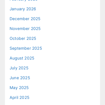
January 2026
December 2025
November 2025
October 2025
September 2025
August 2025
July 2025
June 2025
May 2025
April 2025