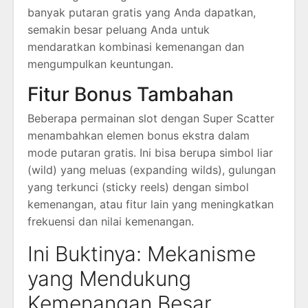
banyak putaran gratis yang Anda dapatkan,
semakin besar peluang Anda untuk
mendaratkan kombinasi kemenangan dan
mengumpulkan keuntungan.
Fitur Bonus Tambahan
Beberapa permainan slot dengan Super Scatter
menambahkan elemen bonus ekstra dalam
mode putaran gratis. Ini bisa berupa simbol liar
(wild) yang meluas (expanding wilds), gulungan
yang terkunci (sticky reels) dengan simbol
kemenangan, atau fitur lain yang meningkatkan
frekuensi dan nilai kemenangan.
Ini Buktinya: Mekanisme
yang Mendukung
Kemenangan Besar