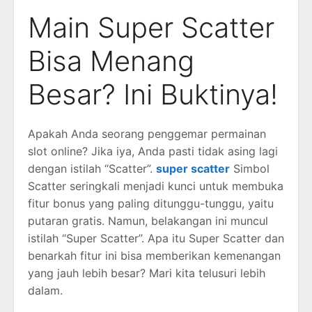
Main Super Scatter
Bisa Menang
Besar? Ini Buktinya!
Apakah Anda seorang penggemar permainan
slot online? Jika iya, Anda pasti tidak asing lagi
dengan istilah “Scatter”.
super scatter
Simbol
Scatter seringkali menjadi kunci untuk membuka
fitur bonus yang paling ditunggu-tunggu, yaitu
putaran gratis. Namun, belakangan ini muncul
istilah “Super Scatter”. Apa itu Super Scatter dan
benarkah fitur ini bisa memberikan kemenangan
yang jauh lebih besar? Mari kita telusuri lebih
dalam.