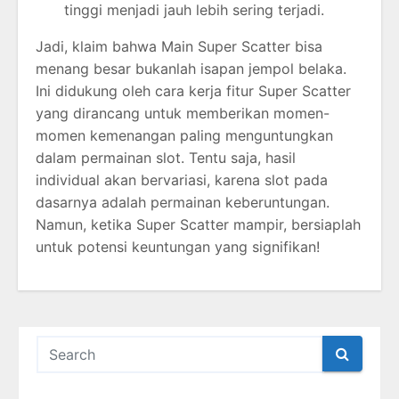
tinggi menjadi jauh lebih sering terjadi.
Jadi, klaim bahwa Main Super Scatter bisa
menang besar bukanlah isapan jempol belaka.
Ini didukung oleh cara kerja fitur Super Scatter
yang dirancang untuk memberikan momen-
momen kemenangan paling menguntungkan
dalam permainan slot. Tentu saja, hasil
individual akan bervariasi, karena slot pada
dasarnya adalah permainan keberuntungan.
Namun, ketika Super Scatter mampir, bersiaplah
untuk potensi keuntungan yang signifikan!