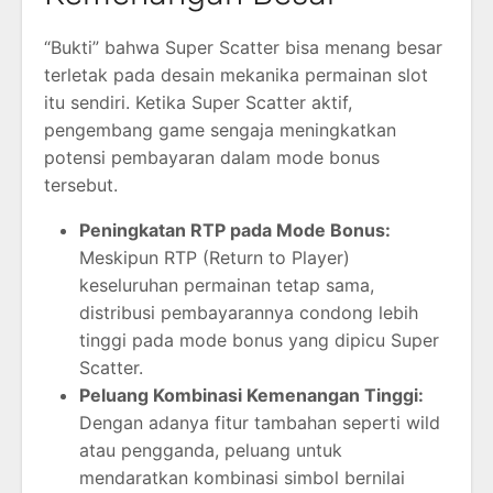
“Bukti” bahwa Super Scatter bisa menang besar
terletak pada desain mekanika permainan slot
itu sendiri. Ketika Super Scatter aktif,
pengembang game sengaja meningkatkan
potensi pembayaran dalam mode bonus
tersebut.
Peningkatan RTP pada Mode Bonus:
Meskipun RTP (Return to Player)
keseluruhan permainan tetap sama,
distribusi pembayarannya condong lebih
tinggi pada mode bonus yang dipicu Super
Scatter.
Peluang Kombinasi Kemenangan Tinggi:
Dengan adanya fitur tambahan seperti wild
atau pengganda, peluang untuk
mendaratkan kombinasi simbol bernilai