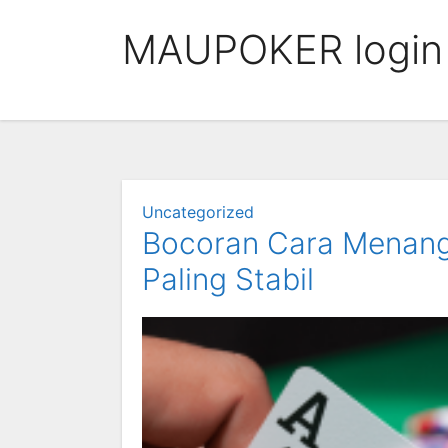
Skip
MAUPOKER login
to
content
Uncategorized
Bocoran Cara Menang
Paling Stabil