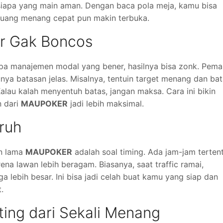
n siapa yang main aman. Dengan baca pola meja, kamu bisa
eluang menang cepat pun makin terbuka.
r Gak Boncos
npa manajemen modal yang bener, hasilnya bisa zonk. Pema
a batasan jelas. Misalnya, tentuin target menang dan bat
 Kalau kalah menyentuh batas, jangan maksa. Cara ini bikin
n dari
MAUPOKER
jadi lebih maksimal.
ruh
in lama
MAUPOKER
adalah soal timing. Ada jam-jam terten
ena lawan lebih beragam. Biasanya, saat traffic ramai,
 lebih besar. Ini bisa jadi celah buat kamu yang siap dan
.
ting dari Sekali Menang