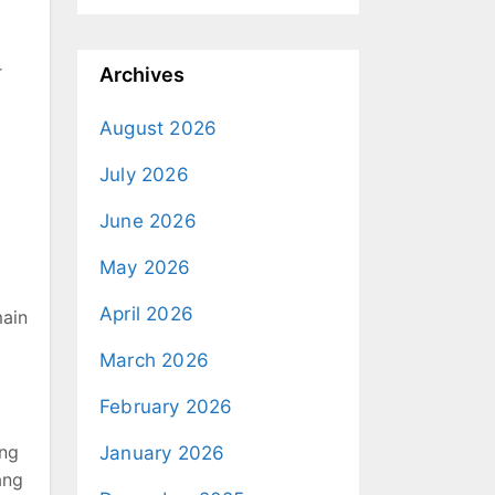
r
Archives
August 2026
July 2026
June 2026
May 2026
April 2026
main
March 2026
February 2026
ang
January 2026
ang