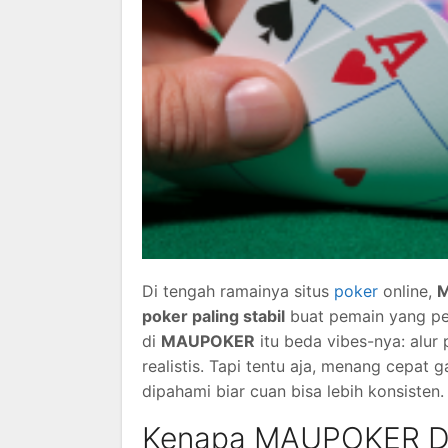
Di tengah ramainya situs
poker
online,
poker paling stabil
buat pemain yang pe
di
MAUPOKER
itu beda vibes-nya: alur
realistis. Tapi tentu aja, menang cepat 
dipahami biar cuan bisa lebih konsisten.
Kenapa MAUPOKER Dis