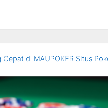
 Cepat di MAUPOKER Situs Pok