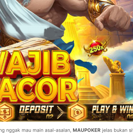
ang nggak mau main asal-asalan,
MAUPOKER
jelas bukan si