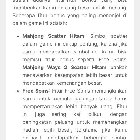
memberikan kamu peluang besar untuk menang.
Beberapa fitur bonus yang paling menonjol di
dalam game ini adalah:
Mahjong Scatter Hitam
: Simbol scatter
dalam game ini cukup penting, karena jika
kamu mendapatkan simbol ini, kamu bisa
memicu fitur bonus seperti Free Spins.
Mahjong Ways 2 Scatter Hitam
bahkan
menawarkan kesempatan lebih besar untuk
mendapatkan kemenangan besar.
Free Spins
: Fitur Free Spins memungkinkan
kamu untuk memutar gulungan tanpa harus
mempertaruhkan lebih banyak uang. Fitur
ini juga sering kali diikuti dengan
peningkatan peluang untuk memenangkan
hadiah lebih besar, terutama jika kamu
berhasil mendapatkan beberapa simbol