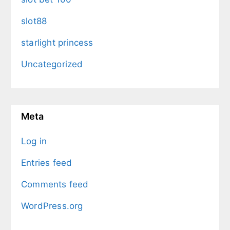
slot88
starlight princess
Uncategorized
Meta
Log in
Entries feed
Comments feed
WordPress.org