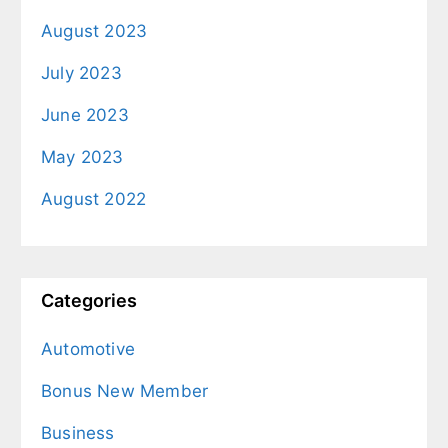
August 2023
July 2023
June 2023
May 2023
August 2022
Categories
Automotive
Bonus New Member
Business