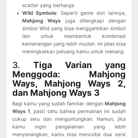
scatter yang berharga.
Wild Symbols
: Seperti game slot lainnya,
Mahjong Ways
juga dilengkapi dengan
simbol Wild yang bisa menggantikan simbol
lain untuk membentuk kombinasi
kemenangan yang lebih mudah. Ini jelas bisa
meningkatkan peluang kamu untuk menang.
3.
Tiga Varian yang
Menggoda: Mahjong
Ways, Mahjong Ways 2,
dan Mahjong Ways 3
Bagi kamu yang sudah familiar dengan
Mahjong
Ways 1
, pasti tahu bahwa permainan ini sudah
cukup seru dan menguntungkan. Namun, jika
kamu ingin pengalaman yang lebih
menyenangkan, kamu bisa mencoba dua versi