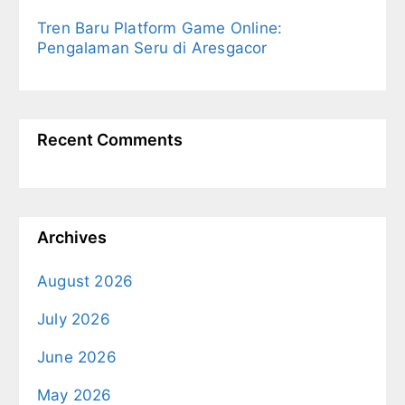
Tren Baru Platform Game Online:
Pengalaman Seru di Aresgacor
Recent Comments
Archives
August 2026
July 2026
June 2026
May 2026