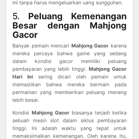
ini tanpa harus mengeluarkan uang sungguhan.
5.
Peluang Kemenangan
Besar dengan Mahjong
Gacor
Banyak pemain mencari
Mahjong Gacor
karena
mereka percaya bahwa game yang sedang
dalam kondisi gacor memiliki peluang
pembayaran yang lebih tinggi.
Mahjong Gacor
Hari Ini
sering dicari oleh pemain untuk
memastikan bahwa mereka bermain pada
permainan yang memberikan peluang menang
lebih besar.
Kondisi
Mahjong Gacor
biasanya terjadi ketika
sebuah mesin slot dalam siklus pembayaran
tinggi. Ini adalah waktu yang tepat untuk
memaksimalkan kemenangan. Oleh karena itu,