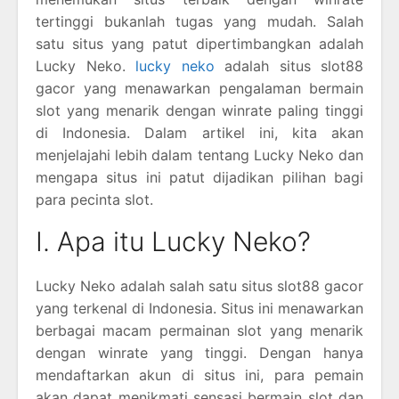
tertinggi bukanlah tugas yang mudah. Salah
satu situs yang patut dipertimbangkan adalah
Lucky Neko.
lucky neko
adalah situs slot88
gacor yang menawarkan pengalaman bermain
slot yang menarik dengan winrate paling tinggi
di Indonesia. Dalam artikel ini, kita akan
menjelajahi lebih dalam tentang Lucky Neko dan
mengapa situs ini patut dijadikan pilihan bagi
para pecinta slot.
I. Apa itu Lucky Neko?
Lucky Neko adalah salah satu situs slot88 gacor
yang terkenal di Indonesia. Situs ini menawarkan
berbagai macam permainan slot yang menarik
dengan winrate yang tinggi. Dengan hanya
mendaftarkan akun di situs ini, para pemain
akan dapat menikmati sensasi bermain slot dan