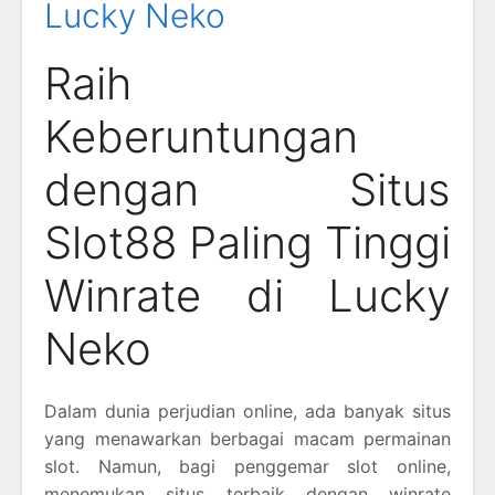
Lucky Neko
Raih
Keberuntungan
dengan Situs
Slot88 Paling Tinggi
Winrate di Lucky
Neko
Dalam dunia perjudian online, ada banyak situs
yang menawarkan berbagai macam permainan
slot. Namun, bagi penggemar slot online,
menemukan situs terbaik dengan winrate