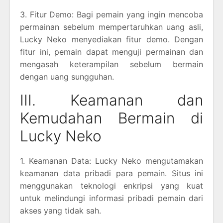
3. Fitur Demo: Bagi pemain yang ingin mencoba
permainan sebelum mempertaruhkan uang asli,
Lucky Neko menyediakan fitur demo. Dengan
fitur ini, pemain dapat menguji permainan dan
mengasah keterampilan sebelum bermain
dengan uang sungguhan.
III. Keamanan dan
Kemudahan Bermain di
Lucky Neko
1. Keamanan Data: Lucky Neko mengutamakan
keamanan data pribadi para pemain. Situs ini
menggunakan teknologi enkripsi yang kuat
untuk melindungi informasi pribadi pemain dari
akses yang tidak sah.