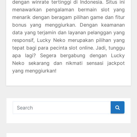
dengan winrate tertinggi di Indonesia. Situs ini
menawarkan pengalaman bermain slot yang
menarik dengan beragam pilihan game dan fitur
bonus yang menggiurkan. Dengan keamanan
data yang terjamin dan layanan pelanggan yang
responsif, Lucky Neko merupakan pilihan yang
tepat bagi para pecinta slot online. Jadi, tunggu
apa lagi? Segera bergabung dengan Lucky
Neko sekarang dan nikmati sensasi jackpot
yang menggiurkan!