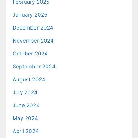
February 2025
January 2025
December 2024
November 2024
October 2024
September 2024
August 2024
July 2024
June 2024
May 2024
April 2024