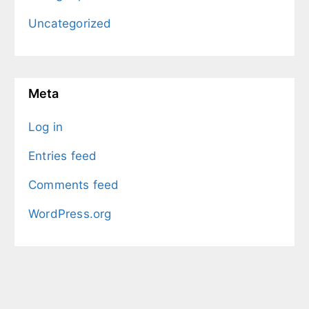
Uncategorized
Meta
Log in
Entries feed
Comments feed
WordPress.org