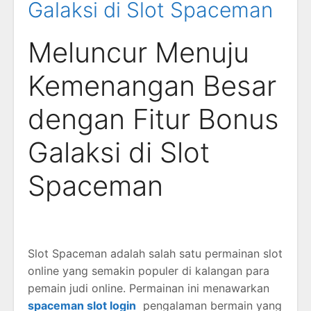
Galaksi di Slot Spaceman
Meluncur Menuju
Kemenangan Besar
dengan Fitur Bonus
Galaksi di Slot
Spaceman
Slot Spaceman adalah salah satu permainan slot
online yang semakin populer di kalangan para
pemain judi online. Permainan ini menawarkan
spaceman slot login
pengalaman bermain yang