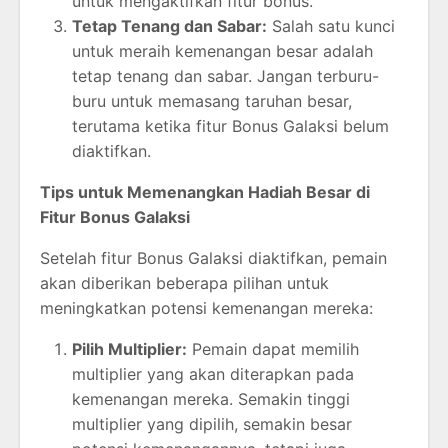
untuk mengaktifkan fitur bonus.
Tetap Tenang dan Sabar:
Salah satu kunci
untuk meraih kemenangan besar adalah
tetap tenang dan sabar. Jangan terburu-
buru untuk memasang taruhan besar,
terutama ketika fitur Bonus Galaksi belum
diaktifkan.
Tips untuk Memenangkan Hadiah Besar di
Fitur Bonus Galaksi
Setelah fitur Bonus Galaksi diaktifkan, pemain
akan diberikan beberapa pilihan untuk
meningkatkan potensi kemenangan mereka:
Pilih Multiplier:
Pemain dapat memilih
multiplier yang akan diterapkan pada
kemenangan mereka. Semakin tinggi
multiplier yang dipilih, semakin besar