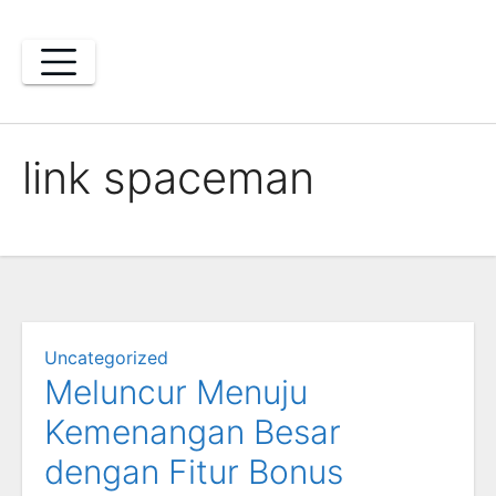
Skip
to
content
link spaceman
Uncategorized
Meluncur Menuju
Kemenangan Besar
dengan Fitur Bonus