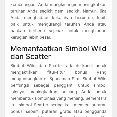
kemenangan, Anda mungkin ingin meningkatkan
taruhan Anda sedikit demi sedikit. Namun, jika
Anda menghadapi kekalahan beruntun, lebih
baik untuk mengurangi taruhan Anda atau
bahkan berhenti sejenak untuk menghindari
kerugian lebih besar.
Memanfaatkan Simbol Wild
dan Scatter
Simbol Wild dan Scatter adalah kunci untuk
mengaktifkan fitur-fitur bonus yang
menguntungkan di Spaceman Slot. Simbol Wild
berfungsi sebagai pengganti untuk simbol
lainnya, meningkatkan peluang Anda untuk
membentuk kombinasi yang menang. Sementara
itu, simbol Scatter sering kali memicu putaran
bonus, seperti putaran gratis atau pengganda