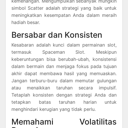
kemenangan. Mengumpulkan sebanyak mungkin
simbol Scatter adalah strategi yang baik untuk
meningkatkan kesempatan Anda dalam meraih
hadiah besar.
Bersabar dan Konsisten
Kesabaran adalah kunci dalam permainan slot,
termasuk Spaceman Slot. Meskipun
keberuntungan bisa berubah-ubah, konsistensi
dalam bermain dan menjaga fokus pada tujuan
akhir dapat membawa hasil yang memuaskan.
Jangan terburu-buru dalam memutar gulungan
atau menaikkan taruhan secara impulsif.
Tetaplah konsisten dengan strategi Anda dan
tetapkan batas taruhan harian untuk
menghindari kerugian yang tidak perlu.
Memahami Volatilitas