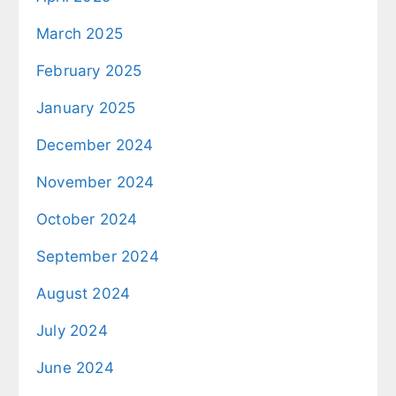
March 2025
February 2025
January 2025
December 2024
November 2024
October 2024
September 2024
August 2024
July 2024
June 2024