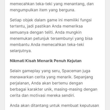
memecahkan teka-teki yang menantang, dan
mengumpulkan item yang berguna.
Setiap objek dalam game ini memiliki fungsi
tertentu, jadi pastikan Anda memeriksa
semuanya dengan teliti. Anda mungkin
menemukan petunjuk tersembunyi yang bisa
membantu Anda memecahkan teka-teki
selanjutnya.
Nikmati Kisah Menarik Penuh Kejutan
Selain gameplay yang seru, Spaceman juga
menawarkan cerita yang menarik. Sepanjang
perjalanan, Anda akan bertemu dengan
berbagai karakter unik, masing-masing dengan
cerita dan motivasi mereka sendiri.
Anda akan ditantang untuk membuat keputusan