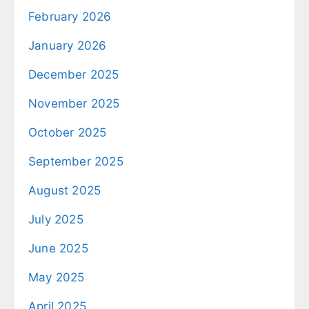
February 2026
January 2026
December 2025
November 2025
October 2025
September 2025
August 2025
July 2025
June 2025
May 2025
April 2025