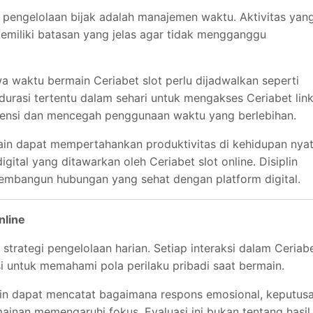
m pengelolaan bijak adalah manajemen waktu. Aktivitas yan
memiliki batasan yang jelas agar tidak mengganggu
 waktu bermain Ceriabet slot perlu dijadwalkan seperti
 durasi tertentu dalam sehari untuk mengakses Ceriabet lin
tensi dan mencegah penggunaan waktu yang berlebihan.
ain dapat mempertahankan produktivitas di kehidupan nya
ital yang ditawarkan oleh Ceriabet slot online. Disiplin
embangun hubungan yang sehat dengan platform digital.
nline
trategi pengelolaan harian. Setiap interaksi dalam Ceriab
ksi untuk memahami pola perilaku pribadi saat bermain.
ain dapat mencatat bagaimana respons emosional, keputus
ainan memengaruhi fokus. Evaluasi ini bukan tentang hasil