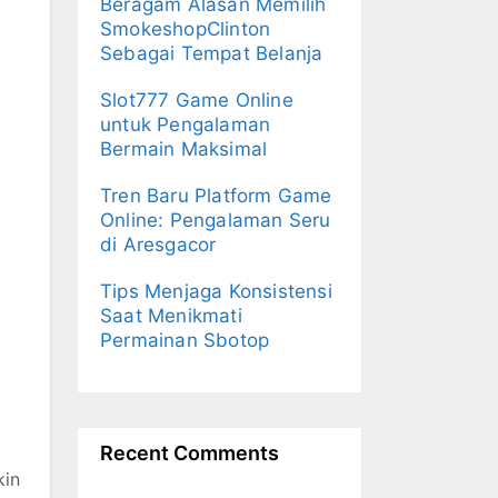
Beragam Alasan Memilih
SmokeshopClinton
Sebagai Tempat Belanja
Slot777 Game Online
untuk Pengalaman
Bermain Maksimal
Tren Baru Platform Game
Online: Pengalaman Seru
di Aresgacor
Tips Menjaga Konsistensi
Saat Menikmati
Permainan Sbotop
Recent Comments
kin