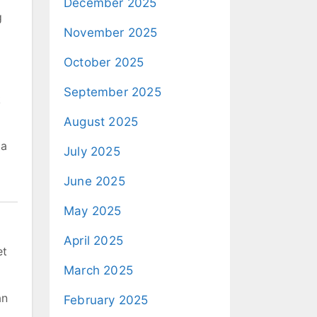
December 2025
g
November 2025
October 2025
September 2025
k
August 2025
ta
July 2025
June 2025
May 2025
April 2025
et
March 2025
an
February 2025