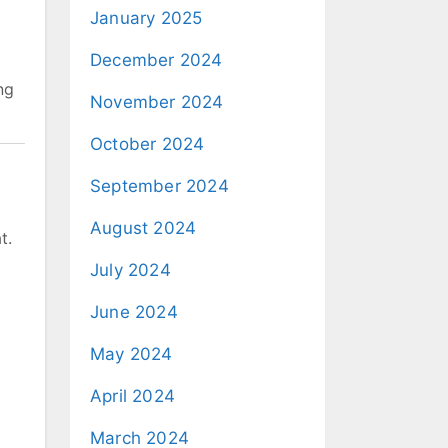
January 2025
December 2024
ng
November 2024
October 2024
September 2024
August 2024
t.
July 2024
June 2024
May 2024
April 2024
March 2024