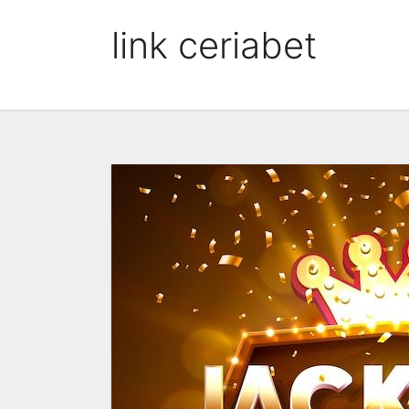
Skip
link ceriabet
to
content