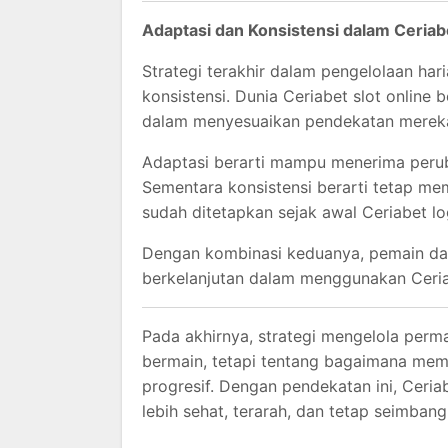
Adaptasi dan Konsistensi dalam Ceriabe
Strategi terakhir dalam pengelolaan h
konsistensi. Dunia Ceriabet slot online b
dalam menyesuaikan pendekatan merek
Adaptasi berarti mampu menerima peruba
Sementara konsistensi berarti tetap me
sudah ditetapkan sejak awal Ceriabet lo
Dengan kombinasi keduanya, pemain da
berkelanjutan dalam menggunakan Ceriab
Pada akhirnya, strategi mengelola perma
bermain, tetapi tentang bagaimana memba
progresif. Dengan pendekatan ini, Ceria
lebih sehat, terarah, dan tetap seimban