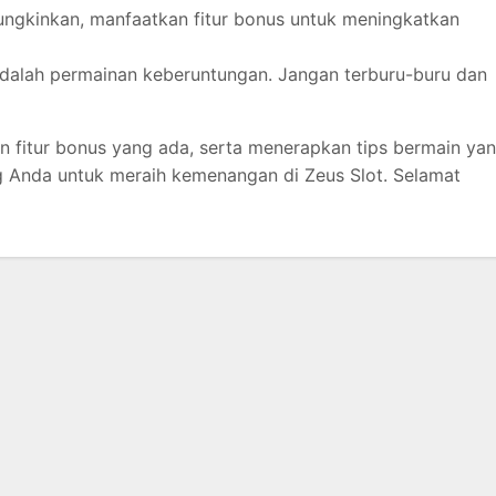
gkinkan, manfaatkan fitur bonus untuk meningkatkan
dalah permainan keberuntungan. Jangan terburu-buru dan
fitur bonus yang ada, serta menerapkan tips bermain ya
g Anda untuk meraih kemenangan di Zeus Slot. Selamat