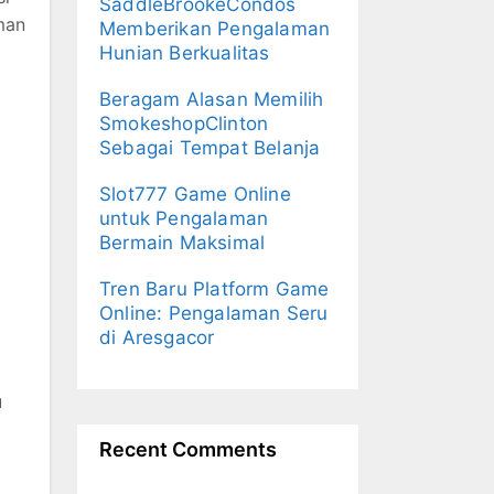
SaddleBrookeCondos
man
Memberikan Pengalaman
Hunian Berkualitas
Beragam Alasan Memilih
SmokeshopClinton
Sebagai Tempat Belanja
Slot777 Game Online
untuk Pengalaman
Bermain Maksimal
Tren Baru Platform Game
Online: Pengalaman Seru
di Aresgacor
u
Recent Comments