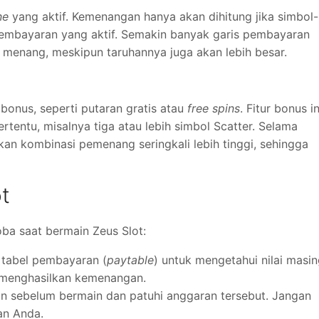
ne
yang aktif. Kemenangan hanya akan dihitung jika simbol-
embayaran yang aktif. Semakin banyak garis pembayaran
k menang, meskipun taruhannya juga akan lebih besar.
 bonus, seperti putaran gratis atau
free spins
. Fitur bonus in
rtentu, misalnya tiga atau lebih simbol Scatter. Selama
kan kombinasi pemenang seringkali lebih tinggi, sehingga
t
oba saat bermain Zeus Slot:
i tabel pembayaran (
paytable
) untuk mengetahui nilai masin
 menghasilkan kemenangan.
 sebelum bermain dan patuhi anggaran tersebut. Jangan
an Anda.