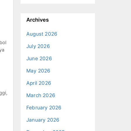
Archives
August 2026
bol
July 2026
ya
June 2026
May 2026
April 2026
ggi,
March 2026
February 2026
January 2026