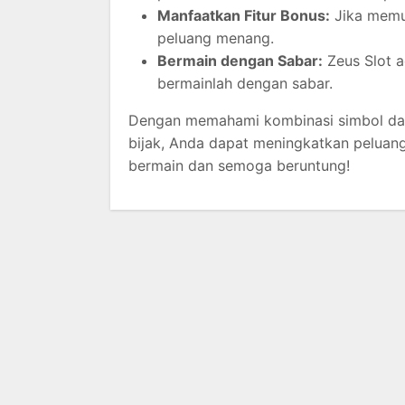
Manfaatkan Fitur Bonus:
Jika memun
peluang menang.
Bermain dengan Sabar:
Zeus Slot a
bermainlah dengan sabar.
Dengan memahami kombinasi simbol dan 
bijak, Anda dapat meningkatkan peluan
bermain dan semoga beruntung!