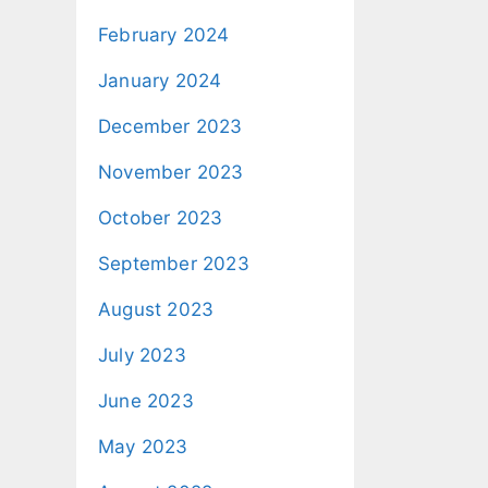
February 2024
January 2024
December 2023
November 2023
October 2023
September 2023
August 2023
July 2023
June 2023
May 2023