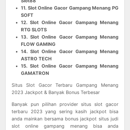
Slot88
11. Slot Online Gacor Gampang Menang PG
SOFT
12. Slot Online Gacor Gampang Menang
RTG SLOTS
13. Slot Online Gacor Gampang Menang
FLOW GAMING
14. Slot Online Gacor Gampang Menang
ASTRO TECH
15. Slot Online Gacor Gampang Menang
GAMATRON
Situs Slot Gacor Terbaru Gampang Menang
2023 Jackpot & Banyak Bonus Terbesar
Banyak pun pilihan provider situs slot gacor
terbaru 2023 yang sering kasih jackpot bisa
anda mainkan bersama bonus jackpot situs judi
slot online gampang menang bisa anda