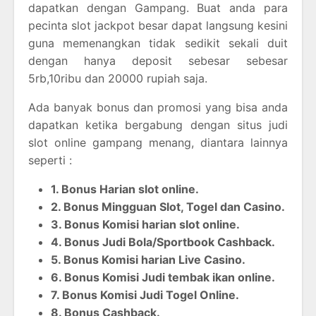
dapatkan dengan Gampang. Buat anda para
pecinta slot jackpot besar dapat langsung kesini
guna memenangkan tidak sedikit sekali duit
dengan hanya deposit sebesar sebesar
5rb,10ribu dan 20000 rupiah saja.
Ada banyak bonus dan promosi yang bisa anda
dapatkan ketika bergabung dengan situs judi
slot online gampang menang, diantara lainnya
seperti :
1. Bonus Harian slot online.
2. Bonus Mingguan Slot, Togel dan Casino.
3. Bonus Komisi harian slot online.
4. Bonus Judi Bola/Sportbook Cashback.
5. Bonus Komisi harian Live Casino.
6. Bonus Komisi Judi tembak ikan online.
7. Bonus Komisi Judi Togel Online.
8. Bonus Cashback.