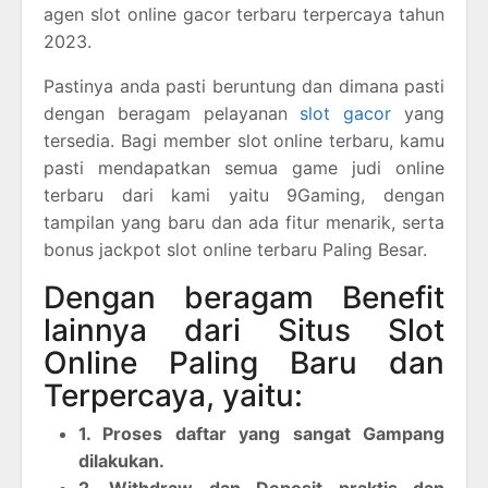
agen slot online gacor terbaru terpercaya tahun
2023.
Pastinya anda pasti beruntung dan dimana pasti
dengan beragam pelayanan
slot gacor
yang
tersedia. Bagi member slot online terbaru, kamu
pasti mendapatkan semua game judi online
terbaru dari kami yaitu 9Gaming, dengan
tampilan yang baru dan ada fitur menarik, serta
bonus jackpot slot online terbaru Paling Besar.
Dengan beragam Benefit
lainnya dari Situs Slot
Online Paling Baru dan
Terpercaya, yaitu:
1. Proses daftar yang sangat Gampang
dilakukan.
2. Withdraw dan Deposit praktis dan