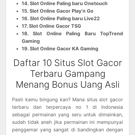
14. Slot Online Paling baru Onetouch
15. Slot Online Gacor Play’n Go
16. Slot Online Paling baru Live22
17. Slot Online Gacor TSG
18. Slot Online Paling Baru TopTrend
Gaming
19. Slot Online Gacor KA Gaming
Daftar 10 Situs Slot Gacor
Terbaru Gampang
Menang Bonus Uang Asli
Pasti kamu bingung kan? Mana situs slot gacor
terbaru dan terpercaya no 1 di Indonesia
sebagai permainan yang seru untuk dimainkan,
sudah tidak aneh jika permainan ini mempunyai
penggemar yang sangat di bandingkan dengan