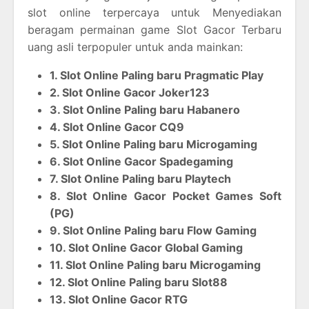
slot online terpercaya untuk Menyediakan
beragam permainan game Slot Gacor Terbaru
uang asli terpopuler untuk anda mainkan:
1. Slot Online Paling baru Pragmatic Play
2. Slot Online Gacor Joker123
3. Slot Online Paling baru Habanero
4. Slot Online Gacor CQ9
5. Slot Online Paling baru Microgaming
6. Slot Online Gacor Spadegaming
7. Slot Online Paling baru Playtech
8. Slot Online Gacor Pocket Games Soft
(PG)
9. Slot Online Paling baru Flow Gaming
10. Slot Online Gacor Global Gaming
11. Slot Online Paling baru Microgaming
12. Slot Online Paling baru Slot88
13. Slot Online Gacor RTG