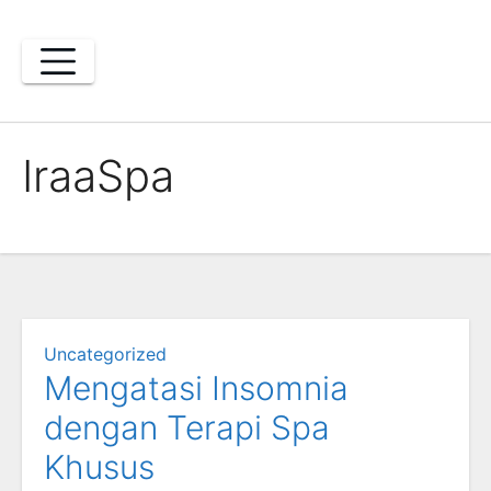
Skip
to
content
IraaSpa
Uncategorized
Mengatasi Insomnia
dengan Terapi Spa
Khusus