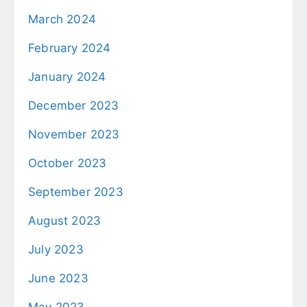
March 2024
February 2024
January 2024
December 2023
November 2023
October 2023
September 2023
August 2023
July 2023
June 2023