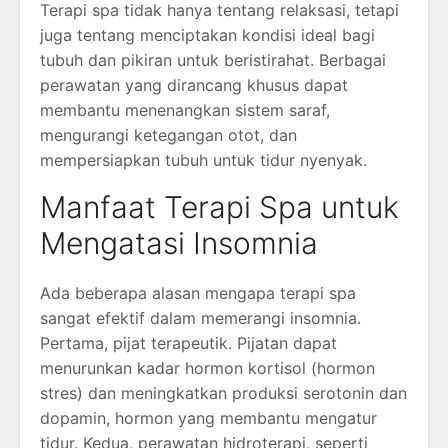
Terapi spa tidak hanya tentang relaksasi, tetapi
juga tentang menciptakan kondisi ideal bagi
tubuh dan pikiran untuk beristirahat. Berbagai
perawatan yang dirancang khusus dapat
membantu menenangkan sistem saraf,
mengurangi ketegangan otot, dan
mempersiapkan tubuh untuk tidur nyenyak.
Manfaat Terapi Spa untuk
Mengatasi Insomnia
Ada beberapa alasan mengapa terapi spa
sangat efektif dalam memerangi insomnia.
Pertama, pijat terapeutik. Pijatan dapat
menurunkan kadar hormon kortisol (hormon
stres) dan meningkatkan produksi serotonin dan
dopamin, hormon yang membantu mengatur
tidur. Kedua, perawatan hidroterapi, seperti