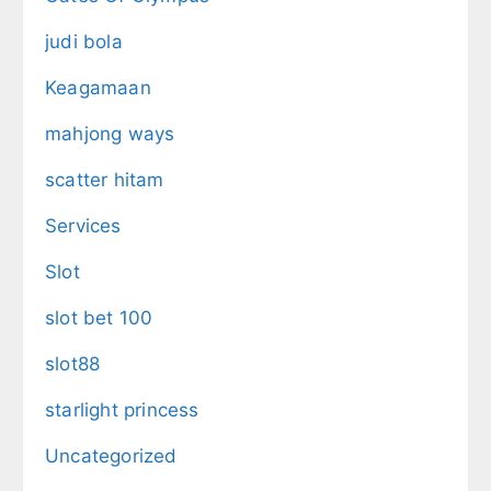
judi bola
Keagamaan
mahjong ways
scatter hitam
Services
Slot
slot bet 100
slot88
starlight princess
Uncategorized