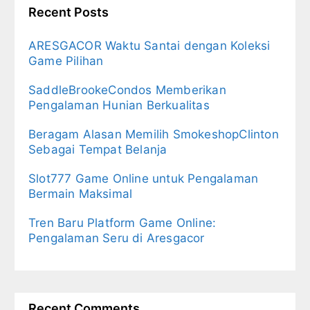
Recent Posts
ARESGACOR Waktu Santai dengan Koleksi
Game Pilihan
SaddleBrookeCondos Memberikan
Pengalaman Hunian Berkualitas
Beragam Alasan Memilih SmokeshopClinton
Sebagai Tempat Belanja
Slot777 Game Online untuk Pengalaman
Bermain Maksimal
Tren Baru Platform Game Online:
Pengalaman Seru di Aresgacor
Recent Comments