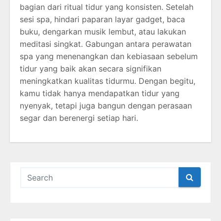
bagian dari ritual tidur yang konsisten. Setelah
sesi spa, hindari paparan layar gadget, baca
buku, dengarkan musik lembut, atau lakukan
meditasi singkat. Gabungan antara perawatan
spa yang menenangkan dan kebiasaan sebelum
tidur yang baik akan secara signifikan
meningkatkan kualitas tidurmu. Dengan begitu,
kamu tidak hanya mendapatkan tidur yang
nyenyak, tetapi juga bangun dengan perasaan
segar dan berenergi setiap hari.