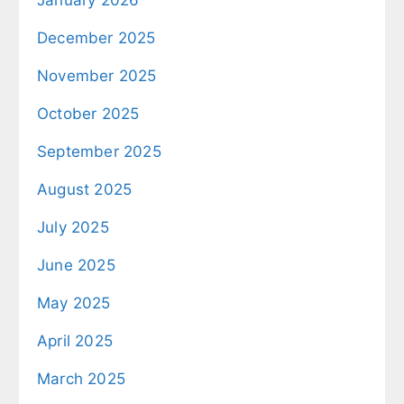
January 2026
December 2025
November 2025
October 2025
September 2025
August 2025
July 2025
June 2025
May 2025
April 2025
March 2025