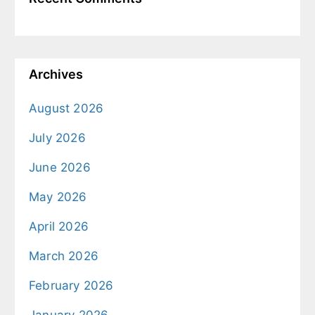
Archives
August 2026
July 2026
June 2026
May 2026
April 2026
March 2026
February 2026