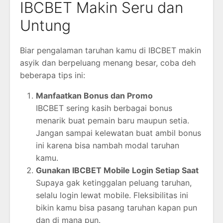
IBCBET Makin Seru dan
Untung
Biar pengalaman taruhan kamu di IBCBET makin
asyik dan berpeluang menang besar, coba deh
beberapa tips ini:
Manfaatkan Bonus dan Promo
IBCBET sering kasih berbagai bonus
menarik buat pemain baru maupun setia.
Jangan sampai kelewatan buat ambil bonus
ini karena bisa nambah modal taruhan
kamu.
Gunakan IBCBET Mobile Login Setiap Saat
Supaya gak ketinggalan peluang taruhan,
selalu login lewat mobile. Fleksibilitas ini
bikin kamu bisa pasang taruhan kapan pun
dan di mana pun.