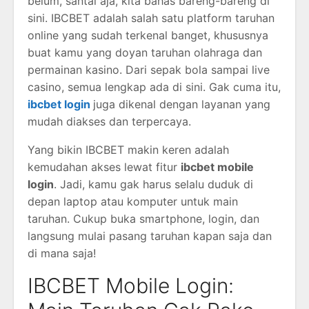
belum, santai aja, kita bahas bareng-bareng di
sini. IBCBET adalah salah satu platform taruhan
online yang sudah terkenal banget, khususnya
buat kamu yang doyan taruhan olahraga dan
permainan kasino. Dari sepak bola sampai live
casino, semua lengkap ada di sini. Gak cuma itu,
ibcbet login
juga dikenal dengan layanan yang
mudah diakses dan terpercaya.
Yang bikin IBCBET makin keren adalah
kemudahan akses lewat fitur
ibcbet mobile
login
. Jadi, kamu gak harus selalu duduk di
depan laptop atau komputer untuk main
taruhan. Cukup buka smartphone, login, dan
langsung mulai pasang taruhan kapan saja dan
di mana saja!
IBCBET Mobile Login: