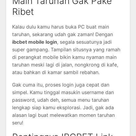
Main Taruhan Gak Pake
Ribet
Kalau dulu kamu harus buka PC buat main
taruhan, sekarang udah gak zaman! Dengan
ibcbet mobile login
, segala sesuatunya jadi
super gampang. Tampilan situsnya yang ramah
di perangkat mobile bikin kamu nyaman main
taruhan meski lagi di jalan, nongkrong di kafe,
atau bahkan di kamar sambil rebahan.
Gak cuma itu, proses login juga cepat dan
simpel. Kamu tinggal masukin username dan
password, udah deh, semua menu taruhan
lengkap siap kamu eksplorasi. Jadi, gak ada
alasan lagi buat melewatkan momen taruhan
seru!