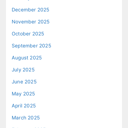
December 2025
November 2025
October 2025
September 2025
August 2025
July 2025
June 2025
May 2025
April 2025
March 2025