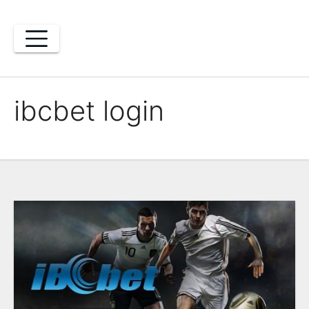
Skip
to
content
ibcbet login