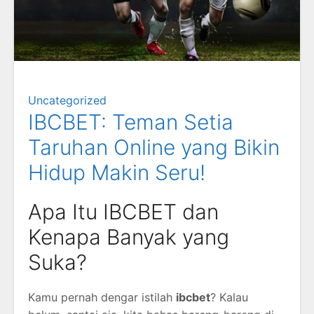
Uncategorized
IBCBET: Teman Setia
Taruhan Online yang Bikin
Hidup Makin Seru!
Apa Itu IBCBET dan
Kenapa Banyak yang
Suka?
Kamu pernah dengar istilah
ibcbet
? Kalau