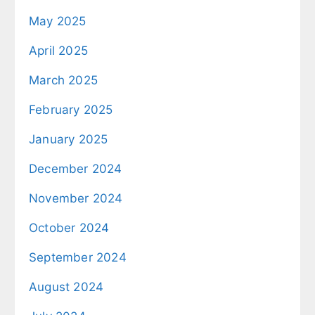
May 2025
April 2025
March 2025
February 2025
January 2025
December 2024
November 2024
October 2024
September 2024
August 2024