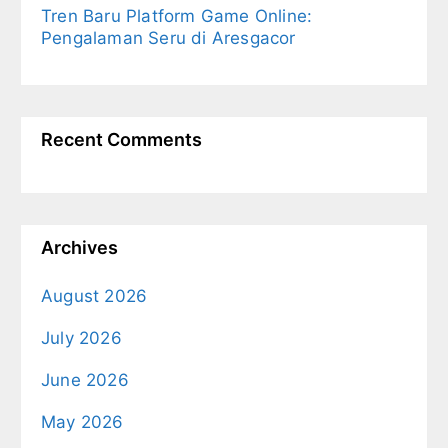
Tren Baru Platform Game Online:
Pengalaman Seru di Aresgacor
Recent Comments
Archives
August 2026
July 2026
June 2026
May 2026