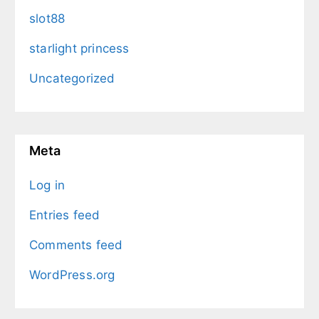
slot88
starlight princess
Uncategorized
Meta
Log in
Entries feed
Comments feed
WordPress.org