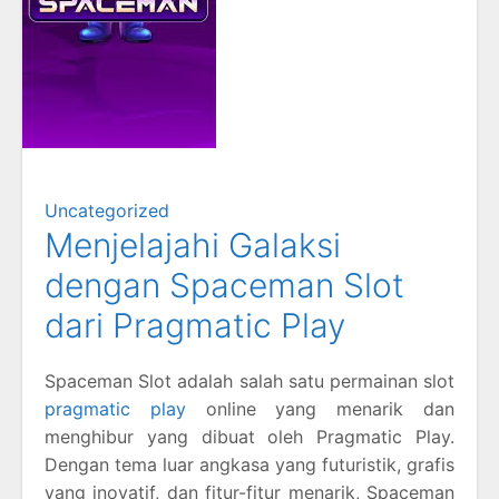
Uncategorized
Menjelajahi Galaksi
dengan Spaceman Slot
dari Pragmatic Play
Spaceman Slot adalah salah satu permainan slot
pragmatic play
online yang menarik dan
menghibur yang dibuat oleh Pragmatic Play.
Dengan tema luar angkasa yang futuristik, grafis
yang inovatif, dan fitur-fitur menarik, Spaceman