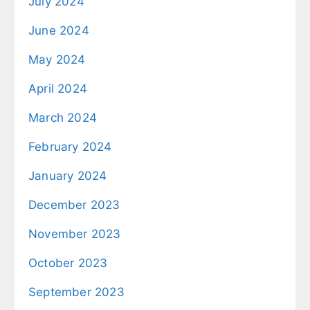
July 2024
June 2024
May 2024
April 2024
March 2024
February 2024
January 2024
December 2023
November 2023
October 2023
September 2023