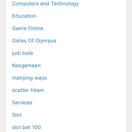
Computers and Technology
Education
Game Online
Gates Of Olympus
judi bola
Keagamaan
mahjong ways
scatter hitam
Services
Slot
slot bet 100