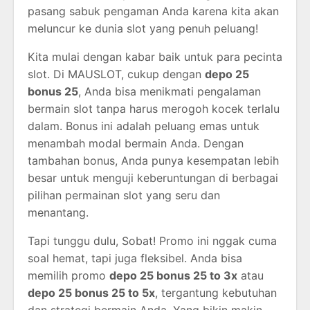
pasang sabuk pengaman Anda karena kita akan
meluncur ke dunia slot yang penuh peluang!
Kita mulai dengan kabar baik untuk para pecinta
slot. Di MAUSLOT, cukup dengan
depo 25
bonus 25
, Anda bisa menikmati pengalaman
bermain slot tanpa harus merogoh kocek terlalu
dalam. Bonus ini adalah peluang emas untuk
menambah modal bermain Anda. Dengan
tambahan bonus, Anda punya kesempatan lebih
besar untuk menguji keberuntungan di berbagai
pilihan permainan slot yang seru dan
menantang.
Tapi tunggu dulu, Sobat! Promo ini nggak cuma
soal hemat, tapi juga fleksibel. Anda bisa
memilih promo
depo 25 bonus 25 to 3x
atau
depo 25 bonus 25 to 5x
, tergantung kebutuhan