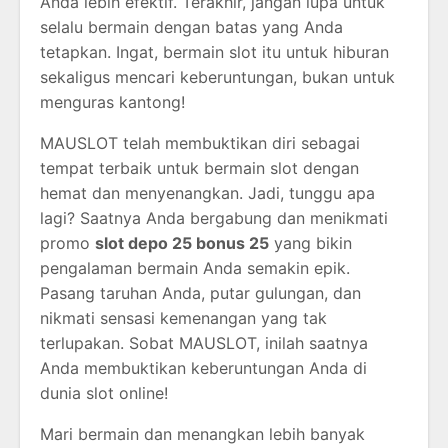
Anda lebih efektif. Terakhir, jangan lupa untuk
selalu bermain dengan batas yang Anda
tetapkan. Ingat, bermain slot itu untuk hiburan
sekaligus mencari keberuntungan, bukan untuk
menguras kantong!
MAUSLOT telah membuktikan diri sebagai
tempat terbaik untuk bermain slot dengan
hemat dan menyenangkan. Jadi, tunggu apa
lagi? Saatnya Anda bergabung dan menikmati
promo
slot depo 25 bonus 25
yang bikin
pengalaman bermain Anda semakin epik.
Pasang taruhan Anda, putar gulungan, dan
nikmati sensasi kemenangan yang tak
terlupakan. Sobat MAUSLOT, inilah saatnya
Anda membuktikan keberuntungan Anda di
dunia slot online!
Mari bermain dan menangkan lebih banyak