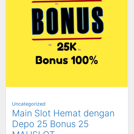
Uncategorized
Main Slot Hemat dengan
Depo 25 Bonus 25