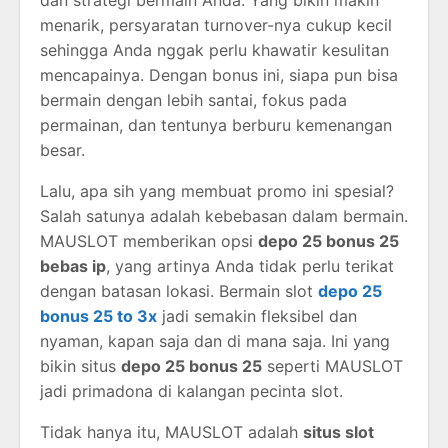
dan strategi bermain Anda. Yang bikin makin
menarik, persyaratan turnover-nya cukup kecil
sehingga Anda nggak perlu khawatir kesulitan
mencapainya. Dengan bonus ini, siapa pun bisa
bermain dengan lebih santai, fokus pada
permainan, dan tentunya berburu kemenangan
besar.
Lalu, apa sih yang membuat promo ini spesial?
Salah satunya adalah kebebasan dalam bermain.
MAUSLOT memberikan opsi
depo 25 bonus 25
bebas ip
, yang artinya Anda tidak perlu terikat
dengan batasan lokasi. Bermain slot
depo 25
bonus 25 to 3x
jadi semakin fleksibel dan
nyaman, kapan saja dan di mana saja. Ini yang
bikin situs
depo 25 bonus 25
seperti MAUSLOT
jadi primadona di kalangan pecinta slot.
Tidak hanya itu, MAUSLOT adalah
situs slot