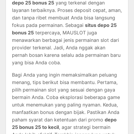
depo 25 bonus 25
yang terkenal dengan
layanan terbaiknya. Proses deposit cepat, aman,
dan tanpa ribet membuat Anda bisa langsung
fokus pada permainan. Sebagai
situs depo 25
bonus 25
terpercaya, MAUSLOT juga
menawarkan berbagai jenis permainan slot dari
provider terkenal. Jadi, Anda nggak akan
pernah bosan karena selalu ada permainan baru
yang bisa Anda coba.
Bagi Anda yang ingin memaksimalkan peluang
menang, tips berikut bisa membantu. Pertama,
pilih permainan slot yang sesuai dengan gaya
bermain Anda. Coba eksplorasi beberapa game
untuk menemukan yang paling nyaman. Kedua,
manfaatkan bonus dengan bijak. Pastikan Anda
paham syarat dan ketentuan dari promo
depo
25 bonus 25 to kecil
, agar strategi bermain