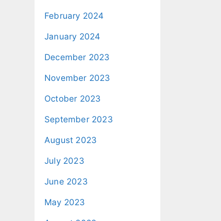
February 2024
January 2024
December 2023
November 2023
October 2023
September 2023
August 2023
July 2023
June 2023
May 2023