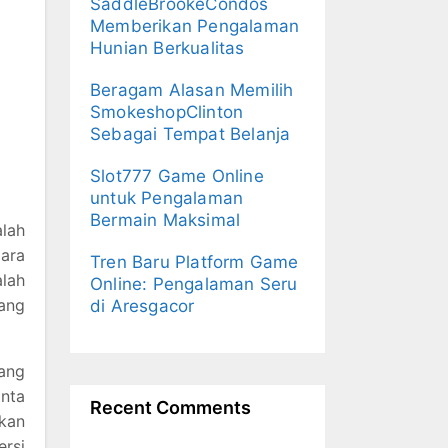
SaddleBrookeCondos
Memberikan Pengalaman
Hunian Berkualitas
Beragam Alasan Memilih
SmokeshopClinton
Sebagai Tempat Belanja
Slot777 Game Online
untuk Pengalaman
Bermain Maksimal
alah
ara
Tren Baru Platform Game
alah
Online: Pengalaman Seru
ang
di Aresgacor
ang
nta
Recent Comments
akan
ersi