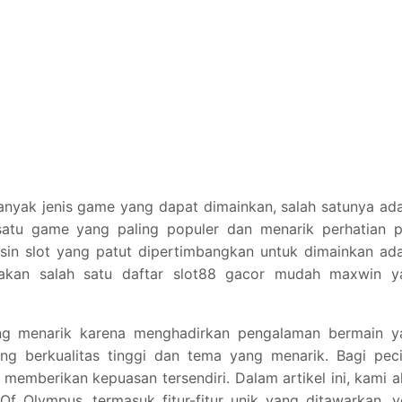
banyak jenis game yang dapat dimainkan, salah satunya ad
 satu game yang paling populer dan menarik perhatian p
esin slot yang patut dipertimbangkan untuk dimainkan ad
kan salah satu daftar slot88 gacor mudah maxwin y
ang menarik karena menghadirkan pengalaman bermain y
ng berkualitas tinggi dan tema yang menarik. Bagi peci
 memberikan kepuasan tersendiri. Dalam artikel ini, kami 
 Olympus, termasuk fitur-fitur unik yang ditawarkan, v