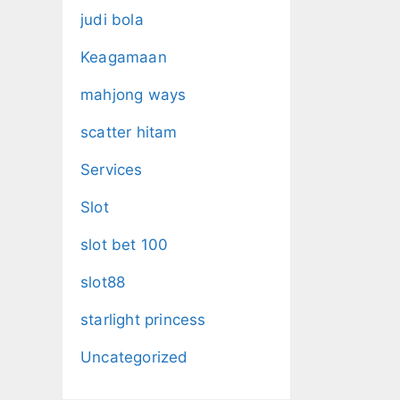
judi bola
Keagamaan
mahjong ways
scatter hitam
Services
Slot
slot bet 100
slot88
starlight princess
Uncategorized