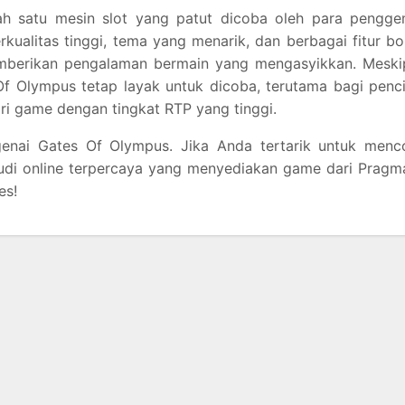
ah satu mesin slot yang patut dicoba oleh para pengge
rkualitas tinggi, tema yang menarik, dan berbagai fitur b
mberikan pengalaman bermain yang mengasyikkan. Meski
f Olympus tetap layak untuk dicoba, terutama bagi penc
i game dengan tingkat RTP yang tinggi.
enai Gates Of Olympus. Jika Anda tertarik untuk menc
 judi online terpercaya yang menyediakan game dari Pragm
es!