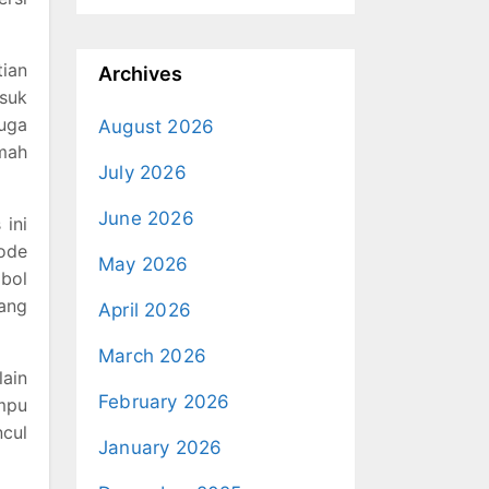
ian
Archives
suk
uga
August 2026
umah
July 2026
June 2026
ini
mode
May 2026
mbol
ang
April 2026
March 2026
lain
February 2026
mpu
ncul
January 2026