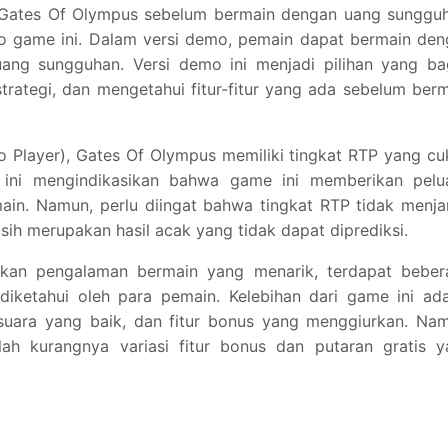
 Gates Of Olympus sebelum bermain dengan uang sungguh
o game ini. Dalam versi demo, pemain dapat bermain den
uang sungguhan. Versi demo ini menjadi pilihan yang ba
rategi, dan mengetahui fitur-fitur yang ada sebelum ber
to Player), Gates Of Olympus memiliki tingkat RTP yang c
P ini mengindikasikan bahwa game ini memberikan pelu
ain. Namun, perlu diingat bahwa tingkat RTP tidak menj
ih merupakan hasil acak yang tidak dapat diprediksi.
an pengalaman bermain yang menarik, terdapat beber
diketahui oleh para pemain. Kelebihan dari game ini ad
 suara yang baik, dan fitur bonus yang menggiurkan. Na
ah kurangnya variasi fitur bonus dan putaran gratis y