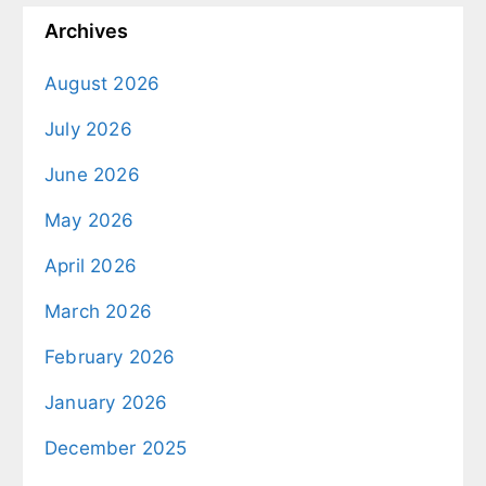
Archives
August 2026
July 2026
June 2026
May 2026
April 2026
March 2026
February 2026
January 2026
December 2025