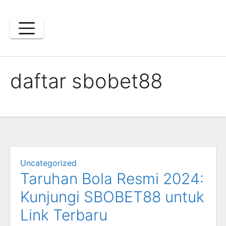
Skip
to
content
daftar sbobet88
Uncategorized
Taruhan Bola Resmi 2024:
Kunjungi SBOBET88 untuk
Link Terbaru