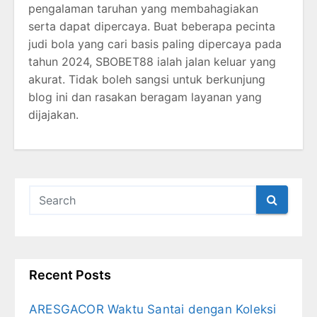
pengalaman taruhan yang membahagiakan
serta dapat dipercaya. Buat beberapa pecinta
judi bola yang cari basis paling dipercaya pada
tahun 2024, SBOBET88 ialah jalan keluar yang
akurat. Tidak boleh sangsi untuk berkunjung
blog ini dan rasakan beragam layanan yang
dijajakan.
Recent Posts
ARESGACOR Waktu Santai dengan Koleksi