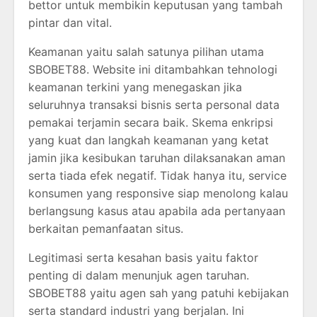
bettor untuk membikin keputusan yang tambah
pintar dan vital.
Keamanan yaitu salah satunya pilihan utama
SBOBET88. Website ini ditambahkan tehnologi
keamanan terkini yang menegaskan jika
seluruhnya transaksi bisnis serta personal data
pemakai terjamin secara baik. Skema enkripsi
yang kuat dan langkah keamanan yang ketat
jamin jika kesibukan taruhan dilaksanakan aman
serta tiada efek negatif. Tidak hanya itu, service
konsumen yang responsive siap menolong kalau
berlangsung kasus atau apabila ada pertanyaan
berkaitan pemanfaatan situs.
Legitimasi serta kesahan basis yaitu faktor
penting di dalam menunjuk agen taruhan.
SBOBET88 yaitu agen sah yang patuhi kebijakan
serta standard industri yang berjalan. Ini