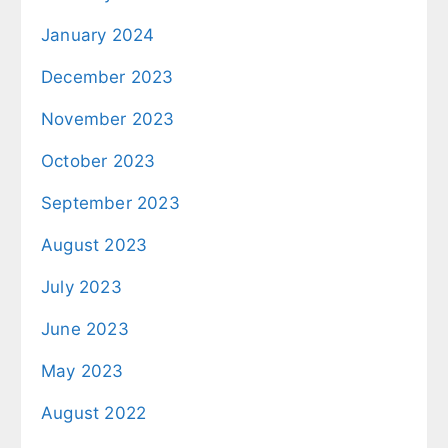
January 2024
December 2023
November 2023
October 2023
September 2023
August 2023
July 2023
June 2023
May 2023
August 2022