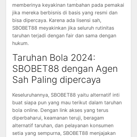
memberinya keyakinan tambahan pada pemakai
jika mereka berbisnis di basis yang resmi dan
bisa dipercaya. Karena ada lisensi sah,
SBOBET88 meyakinkan jika seluruh rutinitas
taruhan terjadi dengan fair dan sama dengan
hukum.
Taruhan Bola 2024:
SBOBET88 dengan Agen
Sah Paling dipercaya
Keseluruhannya, SBOBET88 yaitu alternatif inti
buat siapa pun yang mau terikut dalam taruhan
bola online. Dengan link akses yang terus
diperbaharui, keamanan teruji, beragam
alternatif taruhan, dan pelayanan konsumen
setia yang sempurna, SBOBET88 menjajakan