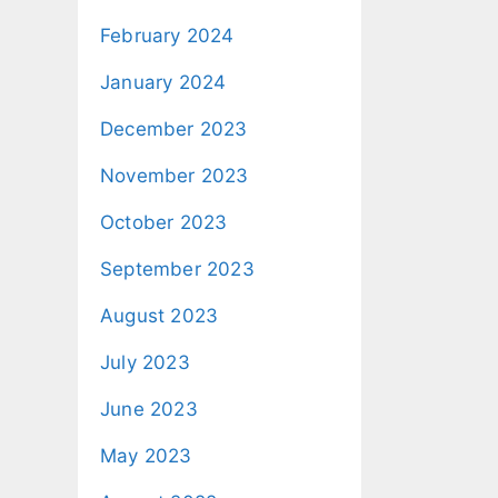
February 2024
January 2024
December 2023
November 2023
October 2023
September 2023
August 2023
July 2023
June 2023
May 2023