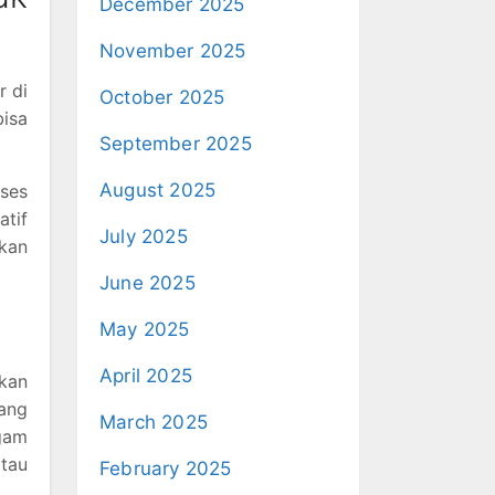
December 2025
November 2025
r di
October 2025
bisa
September 2025
August 2025
ses
atif
July 2025
ikan
June 2025
May 2025
April 2025
kan
ang
March 2025
gam
atau
February 2025