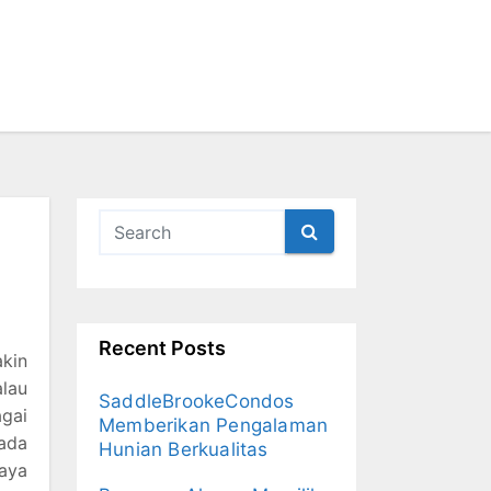
Recent Posts
akin
alau
SaddleBrookeCondos
agai
Memberikan Pengalaman
ada
Hunian Berkualitas
aya