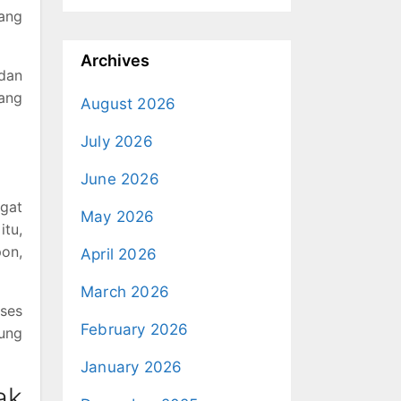
yang
Archives
 dan
yang
August 2026
July 2026
June 2026
ngat
May 2026
itu,
pon,
April 2026
March 2026
ses
February 2026
sung
January 2026
ak