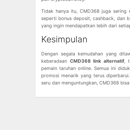
Tidak hanya itu, CMD368 juga sering
seperti bonus deposit, cashback, dan b
yang ingin mendapatkan lebih dari seti
Kesimpulan
Dengan segala kemudahan yang ditaw
keberadaan
CMD368 link alternatif
, 
pemain taruhan online. Semua ini did
promosi menarik yang terus diperbarui
seru dan menguntungkan, CMD368 bisa ja