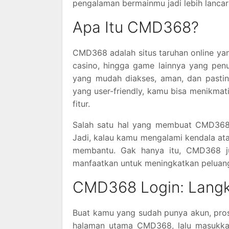
pengalaman bermainmu jadi lebih lanca
Apa Itu CMD368?
CMD368 adalah situs taruhan online yan
casino, hingga game lainnya yang pen
yang mudah diakses, aman, dan pasti
yang user-friendly, kamu bisa menikma
fitur.
Salah satu hal yang membuat CMD368 m
Jadi, kalau kamu mengalami kendala ata
membantu. Gak hanya itu, CMD368 j
manfaatkan untuk meningkatkan pelua
CMD368 Login: Lang
Buat kamu yang sudah punya akun, pr
halaman utama CMD368, lalu masukka