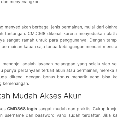
r dan menyenangkan.
g menyediakan berbagai jenis permainan, mulai dari olahr
uh tantangan. CMD368 dikenal karena menyediakan platf
nya sangat ramah untuk para penggunanya. Dengan tampi
ti permainan kapan saja tanpa kebingungan mencari menu 
enonjol adalah layanan pelanggan yang selalu siap sed
u punya pertanyaan terkait akun atau permainan, mereka 
uga dikenal dengan bonus-bonus menarik yang bisa k
ng kemenangan.
kah Mudah Akses Akun
oses
CMD368 login
sangat mudah dan praktis. Cukup kunj
n username dan password yang sudah terdaftar. Jika k