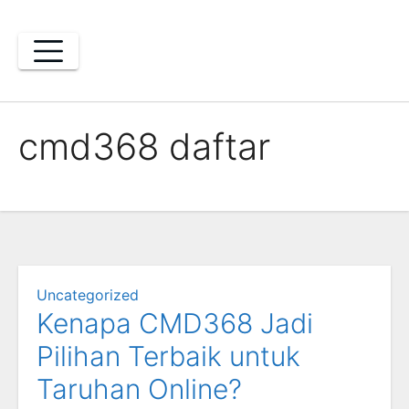
Skip
to
content
cmd368 daftar
Uncategorized
Kenapa CMD368 Jadi
Pilihan Terbaik untuk
Taruhan Online?