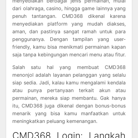
menyediakan berbagai jenis permainan, mulai
dari olahraga, casino, hingga game lainnya yang
penuh tantangan. CMD368 dikenal karena
menyediakan platform yang mudah diakses,
aman, dan pastinya sangat ramah untuk para
penggunanya. Dengan tampilan yang user-
friendly, kamu bisa menikmati permainan kapan
saja tanpa kebingungan mencari menu atau fitur.
Salah satu hal yang membuat CMD368
menonjol adalah layanan pelanggan yang selalu
siap sedia. Jadi, kalau kamu mengalami kendala
atau punya pertanyaan terkait akun atau
permainan, mereka siap membantu. Gak hanya
itu, CMD368 juga dikenal dengan bonus-bonus
menarik yang bisa kamu manfaatkan untuk
meningkatkan peluang kemenangan.
CMD368 Login: Langkah