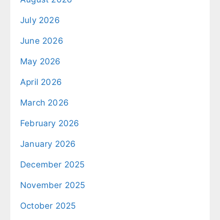
July 2026
June 2026
May 2026
April 2026
March 2026
February 2026
January 2026
December 2025
November 2025
October 2025