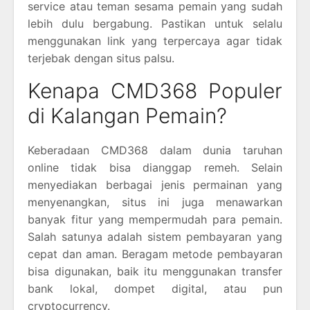
service atau teman sesama pemain yang sudah
lebih dulu bergabung. Pastikan untuk selalu
menggunakan link yang terpercaya agar tidak
terjebak dengan situs palsu.
Kenapa CMD368 Populer
di Kalangan Pemain?
Keberadaan CMD368 dalam dunia taruhan
online tidak bisa dianggap remeh. Selain
menyediakan berbagai jenis permainan yang
menyenangkan, situs ini juga menawarkan
banyak fitur yang mempermudah para pemain.
Salah satunya adalah sistem pembayaran yang
cepat dan aman. Beragam metode pembayaran
bisa digunakan, baik itu menggunakan transfer
bank lokal, dompet digital, atau pun
cryptocurrency.