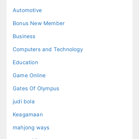
Automotive
Bonus New Member
Business
Computers and Technology
Education
Game Online
Gates Of Olympus
judi bola
Keagamaan
mahjong ways