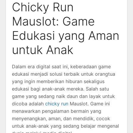
Chicky Run
Mauslot: Game
Edukasi yang Aman
untuk Anak
Dalam era digital saat ini, keberadaan game
edukasi menjadi solusi terbaik untuk orangtua
yang ingin memberikan hiburan sekaligus
edukasi bagi anak-anak mereka. Salah satu
game yang sedang naik daun dan layak untuk
dicoba adalah
chicky run
Mauslot. Game ini
menawarkan pengalaman bermain yang
menyenangkan, aman, dan mendidik, cocok
untuk anak-anak yang sedang belajar mengenal