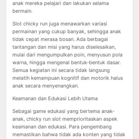
anak mereka pelajari dan lakukan selama
bermain.
Slot chicky run juga menawarkan variasi
permainan yang cukup banyak, sehingga anak
tidak cepat merasa bosan. Ada berbagai
tantangan dan misi yang harus diselesaikan,
mulai dari mengumpulkan poin, menyusun pola
warna, hingga mengenal bentuk-bentuk dasar.
Semua kegiatan ini secara tidak langsung
melatih kemampuan kognitif dan motorik halus
anak secara menyenangkan.
Keamanan dan Edukasi Lebih Utama
Sebagai game edukasi yang bertema anak-
anak, chicky run slot memprioritaskan aspek
keamanan dan edukasi. Para pengembang
memastikan bahwa tidak ada konten yang tidak