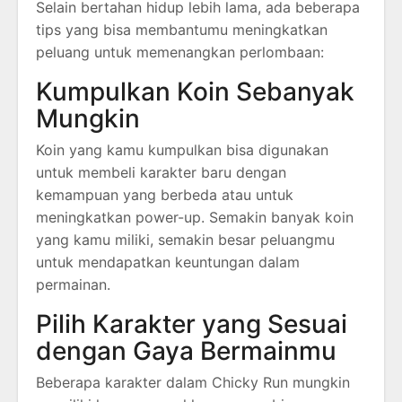
Selain bertahan hidup lebih lama, ada beberapa
tips yang bisa membantumu meningkatkan
peluang untuk memenangkan perlombaan:
Kumpulkan Koin Sebanyak
Mungkin
Koin yang kamu kumpulkan bisa digunakan
untuk membeli karakter baru dengan
kemampuan yang berbeda atau untuk
meningkatkan power-up. Semakin banyak koin
yang kamu miliki, semakin besar peluangmu
untuk mendapatkan keuntungan dalam
permainan.
Pilih Karakter yang Sesuai
dengan Gaya Bermainmu
Beberapa karakter dalam Chicky Run mungkin