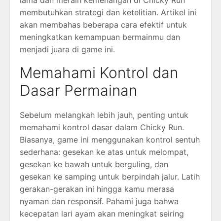
lama dan meraih kemenangan di Chicky Run
membutuhkan strategi dan ketelitian. Artikel ini
akan membahas beberapa cara efektif untuk
meningkatkan kemampuan bermainmu dan
menjadi juara di game ini.
Memahami Kontrol dan
Dasar Permainan
Sebelum melangkah lebih jauh, penting untuk
memahami kontrol dasar dalam Chicky Run.
Biasanya, game ini menggunakan kontrol sentuh
sederhana: gesekan ke atas untuk melompat,
gesekan ke bawah untuk berguling, dan
gesekan ke samping untuk berpindah jalur. Latih
gerakan-gerakan ini hingga kamu merasa
nyaman dan responsif. Pahami juga bahwa
kecepatan lari ayam akan meningkat seiring