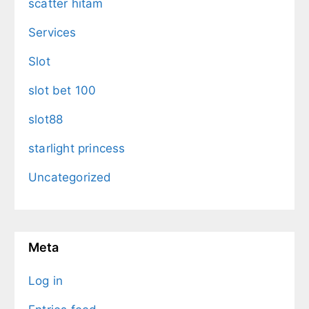
scatter hitam
Services
Slot
slot bet 100
slot88
starlight princess
Uncategorized
Meta
Log in