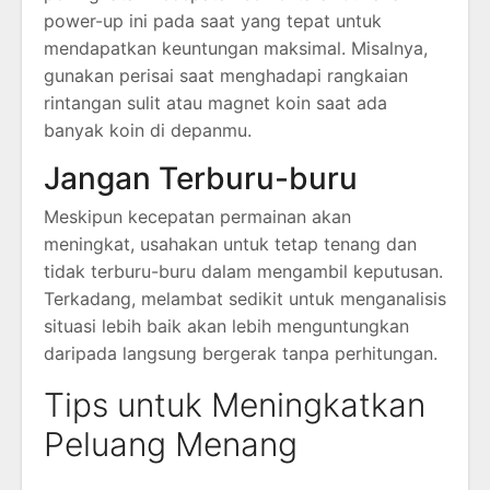
power-up ini pada saat yang tepat untuk
mendapatkan keuntungan maksimal. Misalnya,
gunakan perisai saat menghadapi rangkaian
rintangan sulit atau magnet koin saat ada
banyak koin di depanmu.
Jangan Terburu-buru
Meskipun kecepatan permainan akan
meningkat, usahakan untuk tetap tenang dan
tidak terburu-buru dalam mengambil keputusan.
Terkadang, melambat sedikit untuk menganalisis
situasi lebih baik akan lebih menguntungkan
daripada langsung bergerak tanpa perhitungan.
Tips untuk Meningkatkan
Peluang Menang