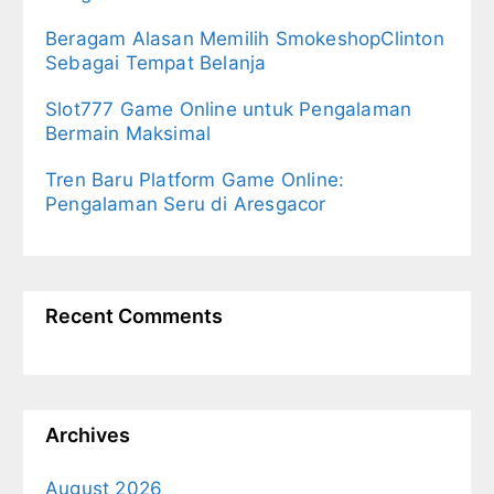
Beragam Alasan Memilih SmokeshopClinton
Sebagai Tempat Belanja
Slot777 Game Online untuk Pengalaman
Bermain Maksimal
Tren Baru Platform Game Online:
Pengalaman Seru di Aresgacor
Recent Comments
Archives
August 2026