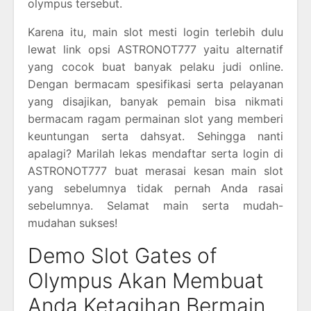
olympus tersebut.
Karena itu, main slot mesti login terlebih dulu
lewat link opsi ASTRONOT777 yaitu alternatif
yang cocok buat banyak pelaku judi online.
Dengan bermacam spesifikasi serta pelayanan
yang disajikan, banyak pemain bisa nikmati
bermacam ragam permainan slot yang memberi
keuntungan serta dahsyat. Sehingga nanti
apalagi? Marilah lekas mendaftar serta login di
ASTRONOT777 buat merasai kesan main slot
yang sebelumnya tidak pernah Anda rasai
sebelumnya. Selamat main serta mudah-
mudahan sukses!
Demo Slot Gates of
Olympus Akan Membuat
Anda Ketagihan Bermain