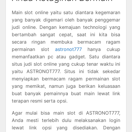
Main slot online yaitu satu diantara kegemaran
yang banyak digemari oleh banyak penggemar
judi online. Dengan kemajuan technologi yang
bertambah sangat cepat, saat ini kita bisa
secara ringan membuka bermacam ragam
permainan slot
astronot777
hanya cukup
memanfaatkan pc atau gadget. Satu diantara
situs judi slot online yang cukup tenar waktu ini
yaitu ASTRONOT777. Situs ini tidak sekedar
menyiapkan bermacam ragam permainan slot
yang memikat, namun juga berikan keluasaan
buat banyak pemainnya buat main lewat link
terapan resmi serta opsi.
Agar mulai bisa main slot di ASTRONOT777,
Anda mesti terlebih dulu melaksanakan login
lewat link opsi yang disediakan. Dengan