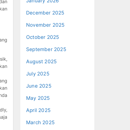
January 2026
 dan
kan
December 2025
November 2025
October 2025
yang
September 2025
ik,
August 2025
akan
July 2025
ang
June 2025
kan
nda
May 2025
ly,
April 2025
aja
March 2025