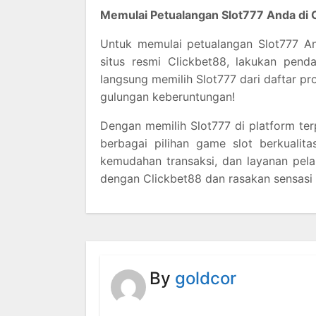
Memulai Petualangan Slot777 Anda di 
Untuk memulai petualangan Slot777 An
situs resmi Clickbet88, lakukan pend
langsung memilih Slot777 dari daftar p
gulungan keberuntungan!
Dengan memilih Slot777 di platform te
berbagai pilihan game slot berkualita
kemudahan transaksi, dan layanan pel
dengan Clickbet88 dan rasakan sensasi
By
goldcor