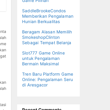
Game Pilihan
SaddleBrookeCondos
Memberikan Pengalaman
Hunian Berkualitas
inta
Beragam Alasan Memilih
SmokeshopClinton
alah
Sebagai Tempat Belanja
game
kan
Slot777 Game Online
ngat
untuk Pengalaman
Bermain Maksimal
Tren Baru Platform Game
Online: Pengalaman Seru
akan
di Aresgacor
alah
tasi
Recent Comments