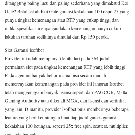
ditanggung paling lucu dan paling sederhana yang dimaksud Koi
Gate? Betul sekali Koi Gate garansi kekalahan 100 depo 25 yang
punya tingkat kemenangan atau RTP yang cukup tinggi dan
miliki spesifikasi melipatgandakan kemenangan hanya cukup
lakukan taruhan sedikitnya dimulai dari Rp 150 perak..
Slot Garansi Isoftbet
Provider ini udah mempunyai lebih dari pada 364 judul
permainan slot pada tingkat kemenangan RTP yang lebih tinggi.
Pada agen ini banyak bettor mania bisa secara mudah
memercayakan kemenangan pada provider ini lantaran Isoftbet
telah menggenggam banyak lisensi seperti dari PAGCOR, Malta
Gaming Authority atau dikenali MGA, dan lisensi dan sertifikat
yang lain. Diluar itu, provider Isoftbet pula memberinya beberapa
feature yang beri keuntungan buat tiap judul games garansi
kekalahan 100 betingan, seperti 25x free spin, scatters, multiplier,
serta ada banyak .