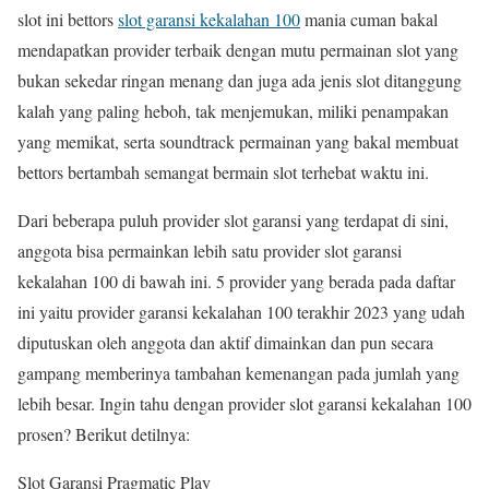
slot ini bettors
slot garansi kekalahan 100
mania cuman bakal
mendapatkan provider terbaik dengan mutu permainan slot yang
bukan sekedar ringan menang dan juga ada jenis slot ditanggung
kalah yang paling heboh, tak menjemukan, miliki penampakan
yang memikat, serta soundtrack permainan yang bakal membuat
bettors bertambah semangat bermain slot terhebat waktu ini.
Dari beberapa puluh provider slot garansi yang terdapat di sini,
anggota bisa permainkan lebih satu provider slot garansi
kekalahan 100 di bawah ini. 5 provider yang berada pada daftar
ini yaitu provider garansi kekalahan 100 terakhir 2023 yang udah
diputuskan oleh anggota dan aktif dimainkan dan pun secara
gampang memberinya tambahan kemenangan pada jumlah yang
lebih besar. Ingin tahu dengan provider slot garansi kekalahan 100
prosen? Berikut detilnya:
Slot Garansi Pragmatic Play