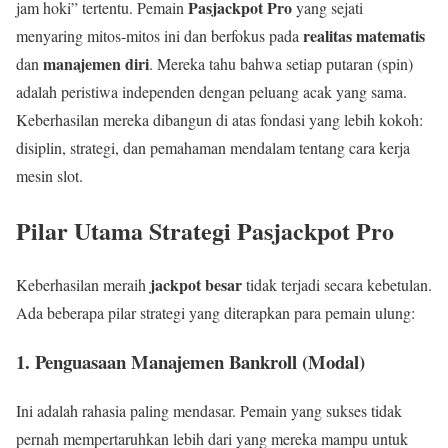
Pasjackpot Pro
jam hoki” tertentu. Pemain
yang sejati
realitas matematis
menyaring mitos-mitos ini dan berfokus pada
manajemen diri
dan
. Mereka tahu bahwa setiap putaran (spin)
adalah peristiwa independen dengan peluang acak yang sama.
Keberhasilan mereka dibangun di atas fondasi yang lebih kokoh:
disiplin, strategi, dan pemahaman mendalam tentang cara kerja
mesin slot.
Pilar Utama Strategi Pasjackpot Pro
jackpot besar
Keberhasilan meraih
tidak terjadi secara kebetulan.
Ada beberapa pilar strategi yang diterapkan para pemain ulung:
1. Penguasaan Manajemen Bankroll (Modal)
Ini adalah rahasia paling mendasar. Pemain yang sukses tidak
pernah mempertaruhkan lebih dari yang mereka mampu untuk