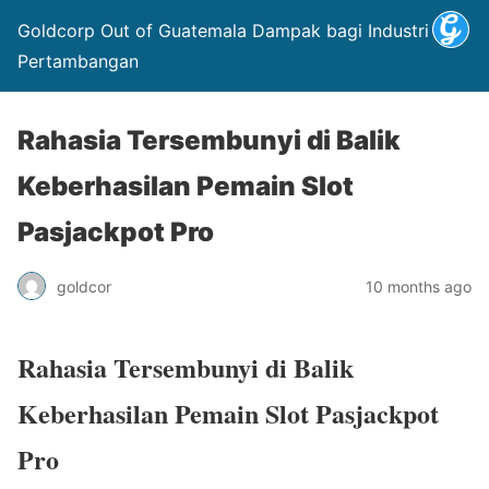
Goldcorp Out of Guatemala Dampak bagi Industri
Pertambangan
Rahasia Tersembunyi di Balik
Keberhasilan Pemain Slot
Pasjackpot Pro
goldcor
10 months ago
Rahasia Tersembunyi di Balik
Keberhasilan Pemain Slot Pasjackpot
Pro