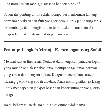
lupa untuk selalu menjaga suasana hati tetap positif.
Selain itu, penting untuk selalu memperbarui informasi tentang
permainan terbaru dan fitur yang tersedia. Dunia judi daring terus
berkembang, dan mengikuti tren terbaru akan membantu Anda
tetap selangkah lebih maju dari pemain lain.
Penutup: Langkah Menuju Kemenangan yang Stabil
Memanfaatkan link resmi Ceriabet dan mengikuti panduan login
yang mudah adalah langkah awal menuju pengalaman bermain
yang aman dan menyenangkan. Dengan menerapkan strategi
menang gacor yang sudah dibahas, Anda meningkatkan peluang
untuk mendapatkan jackpot besar dan keberuntungan yang terus
mengalir.
Ingat, keberhasilan dalam dunia slot online tidak hanya