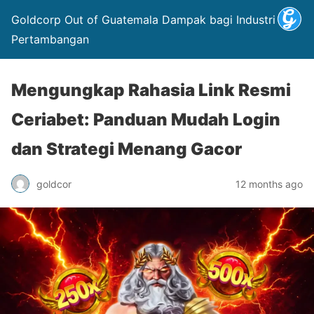
Goldcorp Out of Guatemala Dampak bagi Industri
Pertambangan
Mengungkap Rahasia Link Resmi
Ceriabet: Panduan Mudah Login
dan Strategi Menang Gacor
goldcor
12 months ago