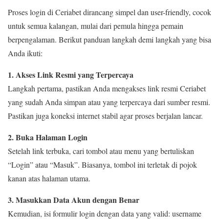
Proses login di Ceriabet dirancang simpel dan user-friendly, cocok
untuk semua kalangan, mulai dari pemula hingga pemain
berpengalaman. Berikut panduan langkah demi langkah yang bisa
Anda ikuti:
1. Akses Link Resmi yang Terpercaya
Langkah pertama, pastikan Anda mengakses link resmi Ceriabet
yang sudah Anda simpan atau yang terpercaya dari sumber resmi.
Pastikan juga koneksi internet stabil agar proses berjalan lancar.
2. Buka Halaman Login
Setelah link terbuka, cari tombol atau menu yang bertuliskan
“Login” atau “Masuk”. Biasanya, tombol ini terletak di pojok
kanan atas halaman utama.
3. Masukkan Data Akun dengan Benar
Kemudian, isi formulir login dengan data yang valid: username