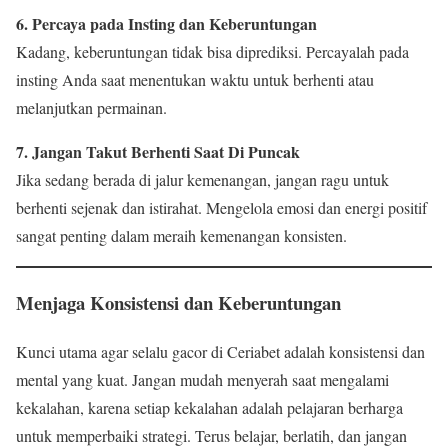
6. Percaya pada Insting dan Keberuntungan
Kadang, keberuntungan tidak bisa diprediksi. Percayalah pada
insting Anda saat menentukan waktu untuk berhenti atau
melanjutkan permainan.
7. Jangan Takut Berhenti Saat Di Puncak
Jika sedang berada di jalur kemenangan, jangan ragu untuk
berhenti sejenak dan istirahat. Mengelola emosi dan energi positif
sangat penting dalam meraih kemenangan konsisten.
Menjaga Konsistensi dan Keberuntungan
Kunci utama agar selalu gacor di Ceriabet adalah konsistensi dan
mental yang kuat. Jangan mudah menyerah saat mengalami
kekalahan, karena setiap kekalahan adalah pelajaran berharga
untuk memperbaiki strategi. Terus belajar, berlatih, dan jangan