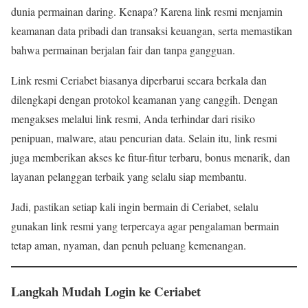
dunia permainan daring. Kenapa? Karena link resmi menjamin
keamanan data pribadi dan transaksi keuangan, serta memastikan
bahwa permainan berjalan fair dan tanpa gangguan.
Link resmi Ceriabet biasanya diperbarui secara berkala dan
dilengkapi dengan protokol keamanan yang canggih. Dengan
mengakses melalui link resmi, Anda terhindar dari risiko
penipuan, malware, atau pencurian data. Selain itu, link resmi
juga memberikan akses ke fitur-fitur terbaru, bonus menarik, dan
layanan pelanggan terbaik yang selalu siap membantu.
Jadi, pastikan setiap kali ingin bermain di Ceriabet, selalu
gunakan link resmi yang terpercaya agar pengalaman bermain
tetap aman, nyaman, dan penuh peluang kemenangan.
Langkah Mudah Login ke Ceriabet