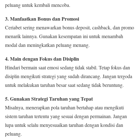
peluang untuk kembali mencoba.
3. Manfaatkan Bonus dan Promosi
Ceriabet sering menawarkan bonus deposit, cashback, dan promo
menarik lainnya. Gunakan kesempatan ini untuk menambah
modal dan meningkatkan peluang menang.
4. Main dengan Fokus dan Disiplin
Hindari bermain saat emosi sedang tidak stabil. Tetap fokus dan
disiplin mengikuti strategi yang sudah dirancang. Jangan tergoda
untuk melakukan taruhan besar saat sedang tidak beruntung.
5. Gunakan Strategi Taruhan yang Tepat
Misalnya, menerapkan pola taruhan bertahap atau mengikuti
sistem taruhan tertentu yang sesuai dengan permainan. Jangan
lupa untuk selalu menyesuaikan taruhan dengan kondisi dan
peluang.