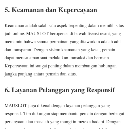
5. Keamanan dan Kepercayaan
Keamanan adalah salah satu aspek terpenting dalam memilih situs
judi online. MAUSLOT beroperasi di bawah lisensi resmi, yang
menjamin bahwa semua permainan yang ditawarkan adalah adil
dan transparan. Dengan sistem keamanan yang ketat, pemain
dapat merasa aman saat melakukan transaksi dan bermain.
Kepercayaan ini sangat penting dalam membangun hubungan
jangka panjang antara pemain dan situs.
6. Layanan Pelanggan yang Responsif
MAUSLOT juga dikenal dengan layanan pelanggan yang
responsif. Tim dukungan siap membantu pemain dengan berbagai
pertanyaan atau masalah yang mungkin mereka hadapi. Dengan