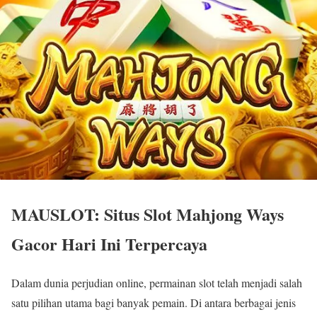
MAUSLOT: Situs Slot Mahjong Ways
Gacor Hari Ini Terpercaya
Dalam dunia perjudian online, permainan slot telah menjadi salah
satu pilihan utama bagi banyak pemain. Di antara berbagai jenis