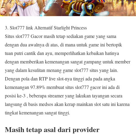
3. Slot777 link Alternatif Starlight Princess
Situs slot777 Gacor masih tetap sediakan game yang sama
dengan dua awalnya di atas, di mana untuk game ini bertopik
tuan putri cantik dan ayu, memperlihatkan kebaikan hatinya
dengan memberikan kemenangan sangat gampang untuk member
yang dalam kesulitan menang game slot777 situs yang lain.
Dengan pola dan RTP live slot-nya tinggi ada pada angka
kemenangan 97.89% membuat situs slot777 gacor ini ada di
posisi ke-3 , beberapa streamer yang lakukan tayangan secara
langsung di basis medsos akan kerap mainkan slot satu ini karena
tingkat kemenangan sangat tinggi.
Masih tetap asal dari provider