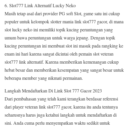
6. Slot777 Link Alternatif Lucky Neko
Masih tetap asal dari provider PG soft Slot, game satu ini cukup
populer untuk kelompok slotter mania link slot777 gacor, di mana
slot lucky neko ini memiliki topik kucing peruntungan yang
umum bawa peruntungan untuk warga jepang. Dengan topik
kucing peruntungan ini membuat slot ini masuk pada rangking ke
enam ini hari karena sangat dicintai oleh pemain slot veteran
slot777 link alternatif. Karena memberikan kemenangan cukup
hebat besar dan memberikan kesempatan yang sangat besar untuk
beberapa member yang nikmati permainan.
Langkah Mendaftarkan Di Link Slot 777 Gacor 2023
Dari pembahasan yang telah kami terangkan berdasar referensi
dari player veteran link slot777 gacor, karena itu anda tentunya
seharusnya harus juga ketahui langkah untuk mendaftarkan di
sini. Anda cuma perlu menyempatkan waktu sedikit untuk