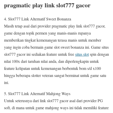
pragmatic play link slot777 gacor
4. Slot777 Link Alternatif Sweet Bonanza
Masih tetap asal dari provider pragmatic play link slot777 gacor,
game dengan topik permen yang manis-manis rupanya
memberikan tingkat kemenangan terasa manis untuk member
yang ingin coba bermain game slot sweet bonanza ini. Game situs
slot777 gacor ini sediakan feature untuk free
situs slot
spin dengan
nilai 100x dari taruhan nilai anda, dan diperlengkapin untuk
feature kelipatan untuk kemenangan berbentuk bom s/d x100
hingga beberapa slotter veteran sangat berminat untuk game satu
ini.
5. Slot777 Link Alternatif Mahjong Ways
Untuk seterusnya dari link slot777 gacor asal dari provider PG
soft, di mana untuk game mahjong ways ini tidak memiliki feature