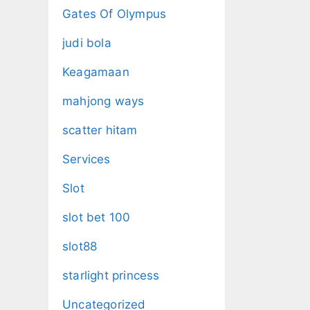
Gates Of Olympus
judi bola
Keagamaan
mahjong ways
scatter hitam
Services
Slot
slot bet 100
slot88
starlight princess
Uncategorized