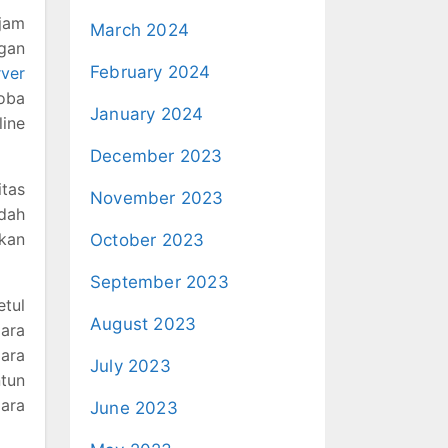
jam
March 2024
gan
February 2024
rver
coba
January 2024
line
December 2023
itas
November 2023
udah
kan
October 2023
September 2023
etul
August 2023
para
ara
July 2023
ntun
ara
June 2023