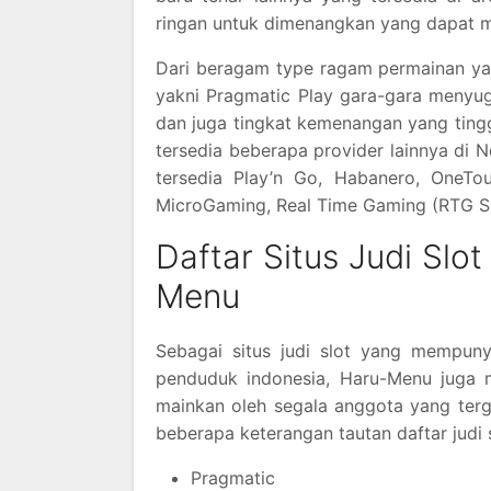
ringan untuk dimenangkan yang dapat m
Dari beragam type ragam permainan yang
yakni Pragmatic Play gara-gara menyugu
dan juga tingkat kemenangan yang tinggi
tersedia beberapa provider lainnya di 
tersedia Play’n Go, Habanero, OneT
MicroGaming, Real Time Gaming (RTG Sl
Daftar Situs Judi Slo
Menu
Sebagai situs judi slot yang mempuny
penduduk indonesia, Haru-Menu juga m
mainkan oleh segala anggota yang terg
beberapa keterangan tautan daftar judi s
Pragmatic