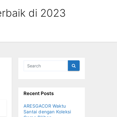
erbaik di 2023
Recent Posts
ARESGACOR Waktu
Santai dengan Koleksi